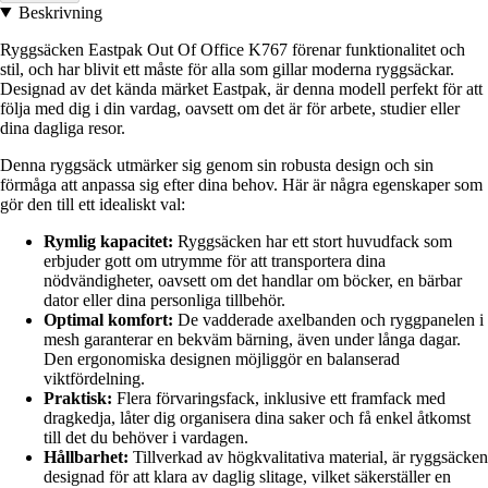
Beskrivning
Ryggsäcken Eastpak Out Of Office K767 förenar funktionalitet och
stil, och har blivit ett måste för alla som gillar moderna ryggsäckar.
Designad av det kända märket Eastpak, är denna modell perfekt för att
följa med dig i din vardag, oavsett om det är för arbete, studier eller
dina dagliga resor.
Denna ryggsäck utmärker sig genom sin robusta design och sin
förmåga att anpassa sig efter dina behov. Här är några egenskaper som
gör den till ett idealiskt val:
Rymlig kapacitet:
Ryggsäcken har ett stort huvudfack som
erbjuder gott om utrymme för att transportera dina
nödvändigheter, oavsett om det handlar om böcker, en bärbar
dator eller dina personliga tillbehör.
Optimal komfort:
De vadderade axelbanden och ryggpanelen i
mesh garanterar en bekväm bärning, även under långa dagar.
Den ergonomiska designen möjliggör en balanserad
viktfördelning.
Praktisk:
Flera förvaringsfack, inklusive ett framfack med
dragkedja, låter dig organisera dina saker och få enkel åtkomst
till det du behöver i vardagen.
Hållbarhet:
Tillverkad av högkvalitativa material, är ryggsäcken
designad för att klara av daglig slitage, vilket säkerställer en