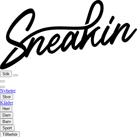
Sök
Nyheter
Skor
Kläder
Herr
Dam
Barn
Sport
Tillbehör