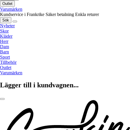
Outlet
Varumärken
Kundservice i Frankrike
Säker betalning
Enkla returer
Sök
Nyheter
Skor
Kläder
Herr
Dam
Barn
Sport
Tillbehör
Outlet
Varumärken
Lägger till i kundvagnen...