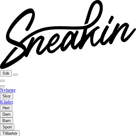
Sök
Nyheter
Skor
Kläder
Herr
Dam
Barn
Sport
Tillbehör