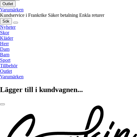
Outlet
Varumärken
Kundservice i Frankrike
Säker betalning
Enkla returer
Sök
Nyheter
Skor
Kläder
Herr
Dam
Barn
Sport
Tillbehör
Outlet
Varumärken
Lägger till i kundvagnen...