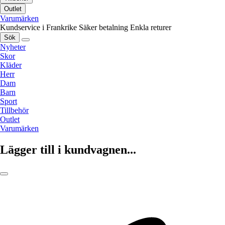
Outlet
Varumärken
Kundservice i Frankrike
Säker betalning
Enkla returer
Sök
Nyheter
Skor
Kläder
Herr
Dam
Barn
Sport
Tillbehör
Outlet
Varumärken
Lägger till i kundvagnen...