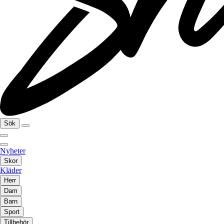
Sök
Nyheter
Skor
Kläder
Herr
Dam
Barn
Sport
Tillbehör