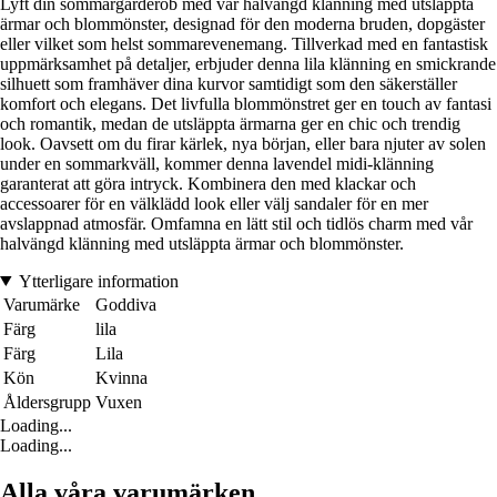
Lyft din sommargarderob med vår halvängd klänning med utsläppta
ärmar och blommönster, designad för den moderna bruden, dopgäster
eller vilket som helst sommarevenemang. Tillverkad med en fantastisk
uppmärksamhet på detaljer, erbjuder denna lila klänning en smickrande
silhuett som framhäver dina kurvor samtidigt som den säkerställer
komfort och elegans. Det livfulla blommönstret ger en touch av fantasi
och romantik, medan de utsläppta ärmarna ger en chic och trendig
look. Oavsett om du firar kärlek, nya början, eller bara njuter av solen
under en sommarkväll, kommer denna lavendel midi-klänning
garanterat att göra intryck. Kombinera den med klackar och
accessoarer för en välklädd look eller välj sandaler för en mer
avslappnad atmosfär. Omfamna en lätt stil och tidlös charm med vår
halvängd klänning med utsläppta ärmar och blommönster.
Ytterligare information
Varumärke
Goddiva
Färg
lila
Färg
Lila
Kön
Kvinna
Åldersgrupp
Vuxen
Loading...
Loading...
Alla våra varumärken