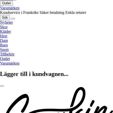
Outlet
Varumärken
Kundservice i Frankrike
Säker betalning
Enkla returer
Sök
Nyheter
Skor
Kläder
Herr
Dam
Barn
Sport
Tillbehör
Outlet
Varumärken
Lägger till i kundvagnen...