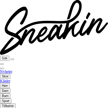
Sök
Nyheter
Skor
Kläder
Herr
Dam
Barn
Sport
Tillbehör