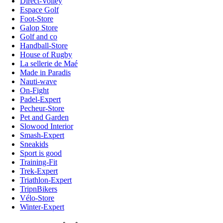
Direct-Volley
Espace Golf
Foot-Store
Galop Store
Golf and co
Handball-Store
House of Rugby
La sellerie de Maé
Made in Paradis
Nauti-wave
On-Fight
Padel-Expert
Pecheur-Store
Pet and Garden
Slowood Interior
Smash-Expert
Sneakids
Sport is good
Training-Fit
Trek-Expert
Triathlon-Expert
TripnBikers
Vélo-Store
Winter-Expert