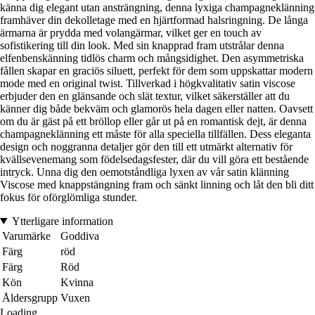
känna dig elegant utan ansträngning, denna lyxiga champagneklänning
framhäver din dekolletage med en hjärtformad halsringning. De långa
ärmarna är prydda med volangärmar, vilket ger en touch av
sofistikering till din look. Med sin knapprad fram utstrålar denna
elfenbenskänning tidlös charm och mångsidighet. Den asymmetriska
fållen skapar en graciös siluett, perfekt för dem som uppskattar modern
mode med en original twist. Tillverkad i högkvalitativ satin viscose
erbjuder den en glänsande och slät textur, vilket säkerställer att du
känner dig både bekväm och glamorös hela dagen eller natten. Oavsett
om du är gäst på ett bröllop eller går ut på en romantisk dejt, är denna
champagneklänning ett måste för alla speciella tillfällen. Dess eleganta
design och noggranna detaljer gör den till ett utmärkt alternativ för
kvällsevenemang som födelsedagsfester, där du vill göra ett bestående
intryck. Unna dig den oemotståndliga lyxen av vår satin klänning
Viscose med knappstängning fram och sänkt linning och låt den bli ditt
fokus för oförglömliga stunder.
Ytterligare information
Varumärke
Goddiva
Färg
röd
Färg
Röd
Kön
Kvinna
Åldersgrupp
Vuxen
Loading...