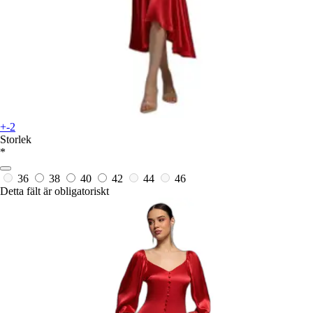
+-2
Storlek
*
36
38
40
42
44
46
Detta fält är obligatoriskt