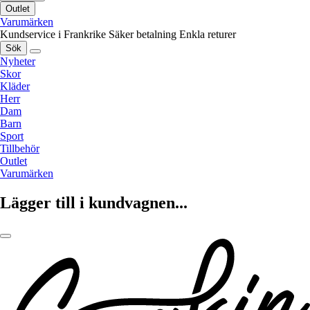
Outlet
Varumärken
Kundservice i Frankrike
Säker betalning
Enkla returer
Sök
Nyheter
Skor
Kläder
Herr
Dam
Barn
Sport
Tillbehör
Outlet
Varumärken
Lägger till i kundvagnen...