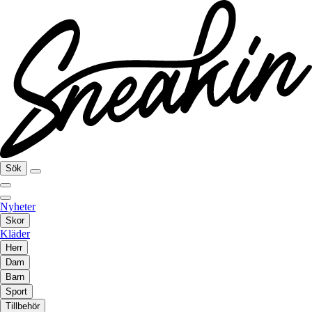
Sök
Nyheter
Skor
Kläder
Herr
Dam
Barn
Sport
Tillbehör