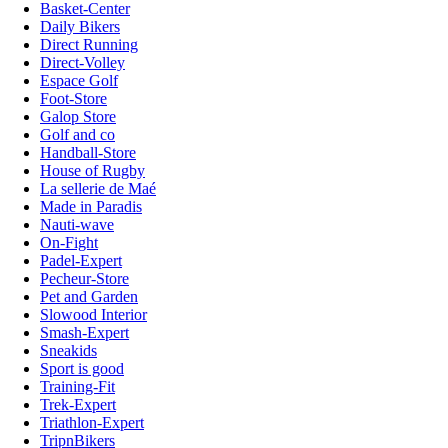
Basket-Center
Daily Bikers
Direct Running
Direct-Volley
Espace Golf
Foot-Store
Galop Store
Golf and co
Handball-Store
House of Rugby
La sellerie de Maé
Made in Paradis
Nauti-wave
On-Fight
Padel-Expert
Pecheur-Store
Pet and Garden
Slowood Interior
Smash-Expert
Sneakids
Sport is good
Training-Fit
Trek-Expert
Triathlon-Expert
TripnBikers