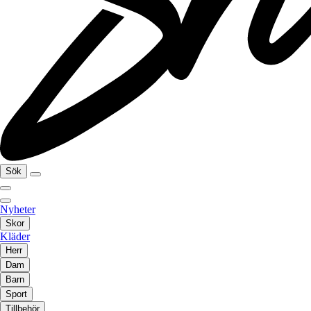
Sök
Nyheter
Skor
Kläder
Herr
Dam
Barn
Sport
Tillbehör