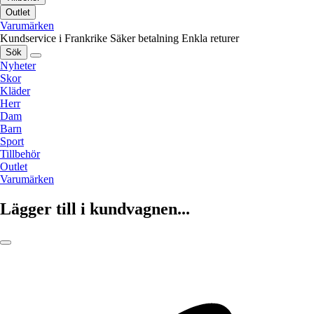
Outlet
Varumärken
Kundservice i Frankrike
Säker betalning
Enkla returer
Sök
Nyheter
Skor
Kläder
Herr
Dam
Barn
Sport
Tillbehör
Outlet
Varumärken
Lägger till i kundvagnen...