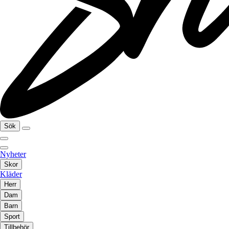
Sök
Nyheter
Skor
Kläder
Herr
Dam
Barn
Sport
Tillbehör