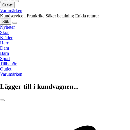
Outlet
Varumärken
Kundservice i Frankrike
Säker betalning
Enkla returer
Sök
Nyheter
Skor
Kläder
Herr
Dam
Barn
Sport
Tillbehör
Outlet
Varumärken
Lägger till i kundvagnen...