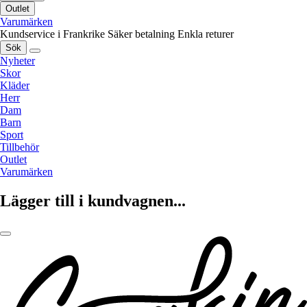
Outlet
Varumärken
Kundservice i Frankrike
Säker betalning
Enkla returer
Sök
Nyheter
Skor
Kläder
Herr
Dam
Barn
Sport
Tillbehör
Outlet
Varumärken
Lägger till i kundvagnen...