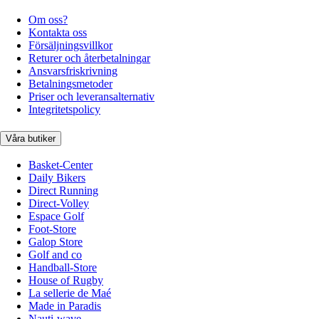
Om oss?
Kontakta oss
Försäljningsvillkor
Returer och återbetalningar
Ansvarsfriskrivning
Betalningsmetoder
Priser och leveransalternativ
Integritetspolicy
Våra butiker
Basket-Center
Daily Bikers
Direct Running
Direct-Volley
Espace Golf
Foot-Store
Galop Store
Golf and co
Handball-Store
House of Rugby
La sellerie de Maé
Made in Paradis
Nauti-wave