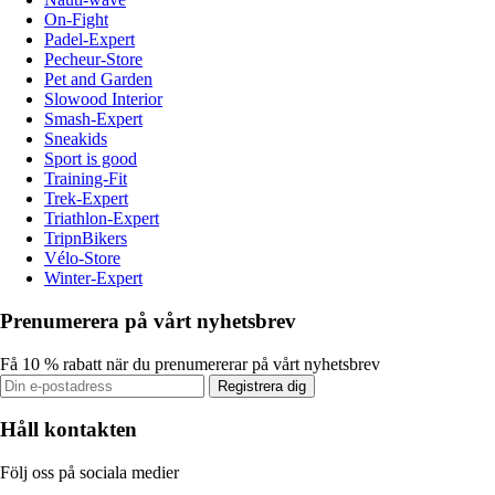
On-Fight
Padel-Expert
Pecheur-Store
Pet and Garden
Slowood Interior
Smash-Expert
Sneakids
Sport is good
Training-Fit
Trek-Expert
Triathlon-Expert
TripnBikers
Vélo-Store
Winter-Expert
Prenumerera på vårt nyhetsbrev
Få 10 % rabatt när du prenumererar på vårt nyhetsbrev
Registrera dig
Håll kontakten
Följ oss på sociala medier