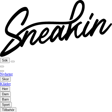
Sök
Nyheter
Skor
Kläder
Herr
Dam
Barn
Sport
Tillbehör