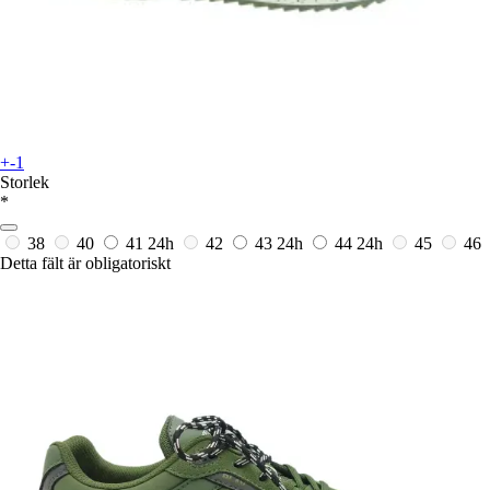
+-1
Storlek
*
38
40
41
24h
42
43
24h
44
24h
45
46
Detta fält är obligatoriskt