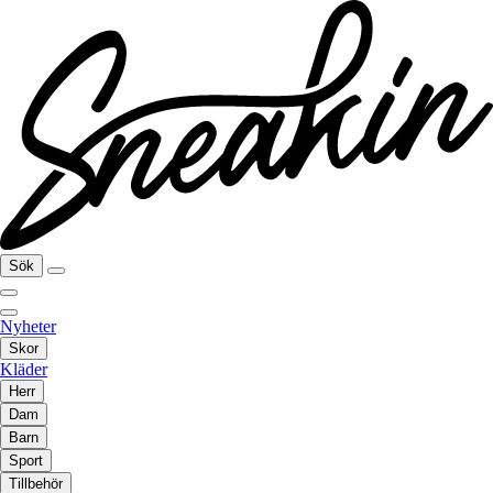
Sök
Nyheter
Skor
Kläder
Herr
Dam
Barn
Sport
Tillbehör