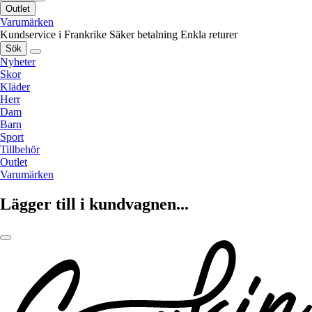
Outlet
Varumärken
Kundservice i Frankrike
Säker betalning
Enkla returer
Sök
Nyheter
Skor
Kläder
Herr
Dam
Barn
Sport
Tillbehör
Outlet
Varumärken
Lägger till i kundvagnen...