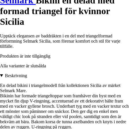
Selmark
Bikini en delad med
formad triangel för kvinnor
Sicilia
Upptäck elegansen av baddräkten i en del med triangelformad
förformning Selmark Sicilia, som förenar komfort och stil för varje
tillfälle.
Produkten är inte tillgänglig
Alla varianter är slutsålda
Beskrivning
En delad bikini i triangelmodell från kollektionen Sicilia av märket
Selmark Mare.
Bikinin har formade triangeltoppar som framhäver din byst med en
mycket fin djup V-ringning, accentuerad av ett dekorativt bälte fram
med en vacker gyllene brosch. Underbart tyg med en vacker textur och
ett mönster som påminner om snäckor. Den ger dig en enkel men
väldigt chic look på stranden eller vid poolen, samtidigt som den är
bekväm att bära. Bakom korsa de tunna axelbanden och knyts i nedre
delen av ryggen. U-ringning på ryggen.