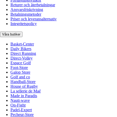
Försäljningsvillkor
Returer och återbetalningar
Ansvarsfriskrivning
Betalningsmetoder
Priser och leveransalternativ
Integritetspolicy
Våra butiker
Basket-Center
Daily Bikers
Direct Running
Direct-Volley
Espace Golf
Foot-Store
Galop Store
Golf and co
Handball-Store
House of Rugby
La sellerie de Maé
Made in Paradis
Nauti-wave
On-Fight
Padel-Expert
Pecheur-Store