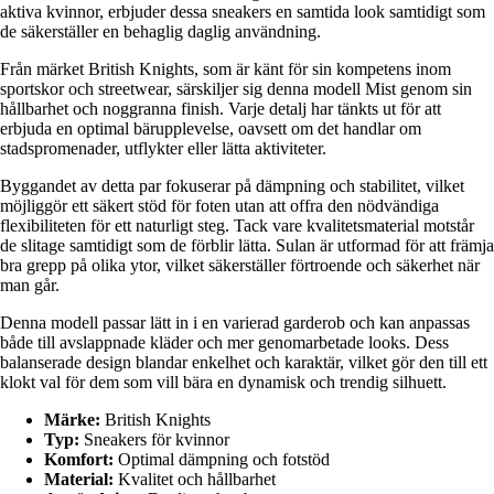
aktiva kvinnor, erbjuder dessa sneakers en samtida look samtidigt som
de säkerställer en behaglig daglig användning.
Från märket British Knights, som är känt för sin kompetens inom
sportskor och streetwear, särskiljer sig denna modell Mist genom sin
hållbarhet och noggranna finish. Varje detalj har tänkts ut för att
erbjuda en optimal bärupplevelse, oavsett om det handlar om
stadspromenader, utflykter eller lätta aktiviteter.
Byggandet av detta par fokuserar på dämpning och stabilitet, vilket
möjliggör ett säkert stöd för foten utan att offra den nödvändiga
flexibiliteten för ett naturligt steg. Tack vare kvalitetsmaterial motstår
de slitage samtidigt som de förblir lätta. Sulan är utformad för att främja
bra grepp på olika ytor, vilket säkerställer förtroende och säkerhet när
man går.
Denna modell passar lätt in i en varierad garderob och kan anpassas
både till avslappnade kläder och mer genomarbetade looks. Dess
balanserade design blandar enkelhet och karaktär, vilket gör den till ett
klokt val för dem som vill bära en dynamisk och trendig silhuett.
Märke:
British Knights
Typ:
Sneakers för kvinnor
Komfort:
Optimal dämpning och fotstöd
Material:
Kvalitet och hållbarhet