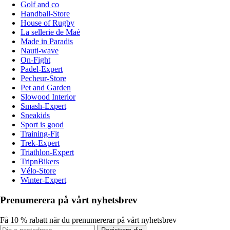
Golf and co
Handball-Store
House of Rugby
La sellerie de Maé
Made in Paradis
Nauti-wave
On-Fight
Padel-Expert
Pecheur-Store
Pet and Garden
Slowood Interior
Smash-Expert
Sneakids
Sport is good
Training-Fit
Trek-Expert
Triathlon-Expert
TripnBikers
Vélo-Store
Winter-Expert
Prenumerera på vårt nyhetsbrev
Få 10 % rabatt när du prenumererar på vårt nyhetsbrev