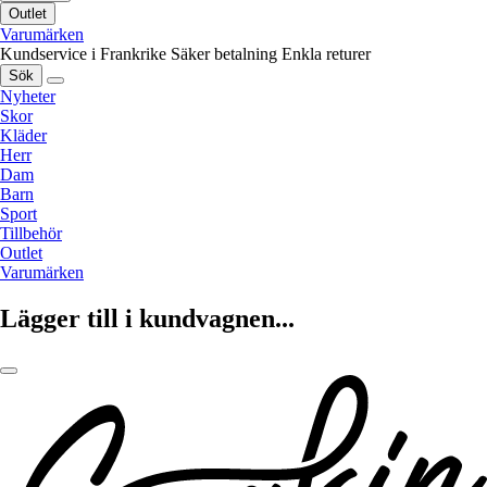
Outlet
Varumärken
Kundservice i Frankrike
Säker betalning
Enkla returer
Sök
Nyheter
Skor
Kläder
Herr
Dam
Barn
Sport
Tillbehör
Outlet
Varumärken
Lägger till i kundvagnen...