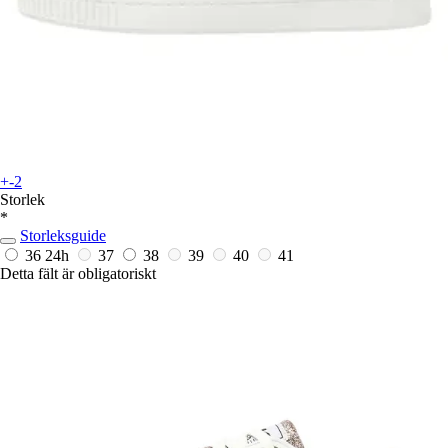
+-2
Storlek
*
Storleksguide
36
24h
37
38
39
40
41
Detta fält är obligatoriskt