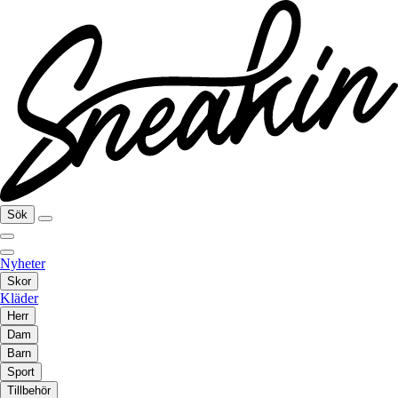
Sök
Nyheter
Skor
Kläder
Herr
Dam
Barn
Sport
Tillbehör