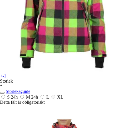
+-1
Storlek
*
Storleksguide
S
24h
M
24h
L
XL
Detta fält är obligatoriskt