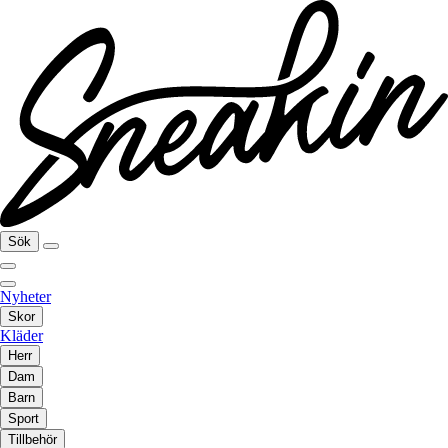
Sök
Nyheter
Skor
Kläder
Herr
Dam
Barn
Sport
Tillbehör