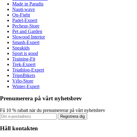
Made in Paradis
Nauti-wave
On-Fight
Padel-Expert
Pecheur-Store
Pet and Garden
Slowood Interior
Smash-Expert
Sneakids
Sport is good
Training-Fit
Trek-Expert
Triathlon-Expert
TripnBikers
Vélo-Store
Winter-Expert
Prenumerera på vårt nyhetsbrev
Få 10 % rabatt när du prenumererar på vårt nyhetsbrev
Registrera dig
Håll kontakten