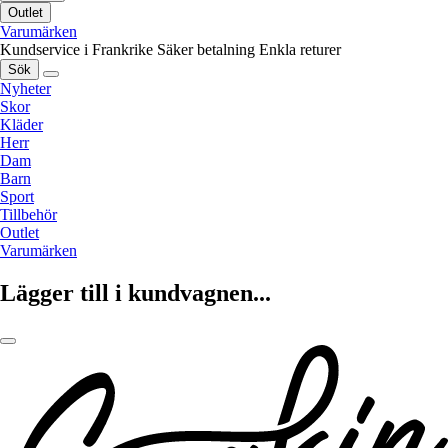
Outlet
Varumärken
Kundservice i Frankrike
Säker betalning
Enkla returer
Sök
Nyheter
Skor
Kläder
Herr
Dam
Barn
Sport
Tillbehör
Outlet
Varumärken
Lägger till i kundvagnen...