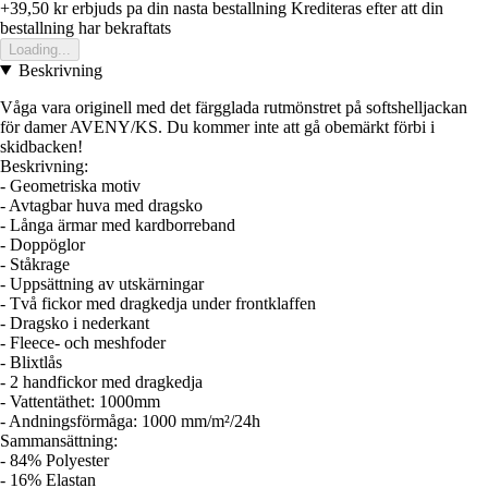
+39,50 kr
erbjuds pa din nasta bestallning
Krediteras efter att din
bestallning har bekraftats
Loading...
Beskrivning
Våga vara originell med det färgglada rutmönstret på softshelljackan
för damer AVENY/KS. Du kommer inte att gå obemärkt förbi i
skidbacken!
Beskrivning:
- Geometriska motiv
- Avtagbar huva med dragsko
- Långa ärmar med kardborreband
- Doppöglor
- Ståkrage
- Uppsättning av utskärningar
- Två fickor med dragkedja under frontklaffen
- Dragsko i nederkant
- Fleece- och meshfoder
- Blixtlås
- 2 handfickor med dragkedja
- Vattentäthet: 1000mm
- Andningsförmåga: 1000 mm/m²/24h
Sammansättning:
- 84% Polyester
- 16% Elastan