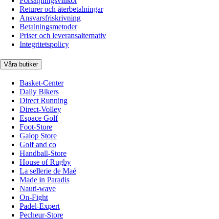
Försäljningsvillkor
Returer och återbetalningar
Ansvarsfriskrivning
Betalningsmetoder
Priser och leveransalternativ
Integritetspolicy
Våra butiker
Basket-Center
Daily Bikers
Direct Running
Direct-Volley
Espace Golf
Foot-Store
Galop Store
Golf and co
Handball-Store
House of Rugby
La sellerie de Maé
Made in Paradis
Nauti-wave
On-Fight
Padel-Expert
Pecheur-Store