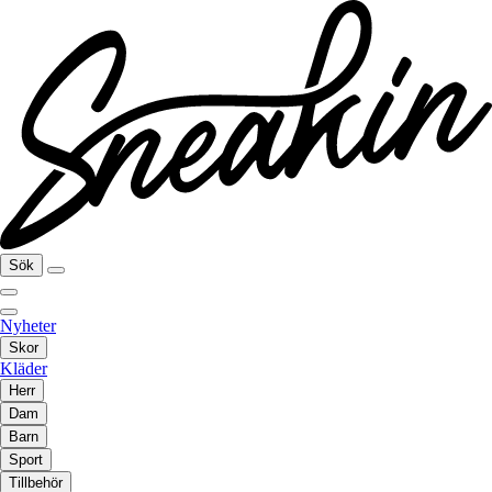
Sök
Nyheter
Skor
Kläder
Herr
Dam
Barn
Sport
Tillbehör