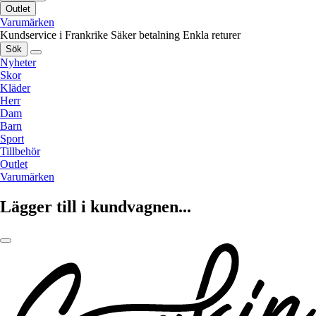
Outlet
Varumärken
Kundservice i Frankrike
Säker betalning
Enkla returer
Sök
Nyheter
Skor
Kläder
Herr
Dam
Barn
Sport
Tillbehör
Outlet
Varumärken
Lägger till i kundvagnen...