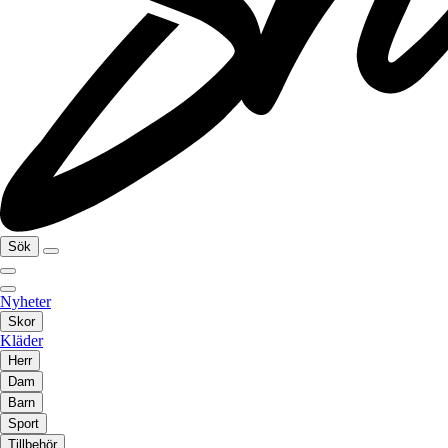
Sök
Nyheter
Skor
Kläder
Herr
Dam
Barn
Sport
Tillbehör