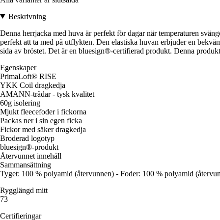
Beskrivning
Denna herrjacka med huva är perfekt för dagar när temperaturen svänger, 
perfekt att ta med på utflykten. Den elastiska huvan erbjuder en bekv
sida av bröstet. Det är en bluesign®-certifierad produkt. Denna produkt
Egenskaper
PrimaLoft® RISE
YKK Coil dragkedja
AMANN-trådar - tysk kvalitet
60g isolering
Mjukt fleecefoder i fickorna
Packas ner i sin egen ficka
Fickor med säker dragkedja
Broderad logotyp
bluesign®-produkt
Återvunnet innehåll
Sammansättning
Tyget: 100 % polyamid (återvunnen) - Foder: 100 % polyamid (återvunn
Rygglängd mitt
73
Certifieringar