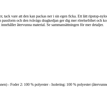
tack vare att den kan packas ner i sin egen ficka. Ett lätt ripstop-nylon
äm passform och den tvåvägs dragkedjan ger dig mer rörelsefrihet och k
 innehåller återvunna material. Se sammansättningen för mer detaljer.
en) - Foder 2: 100 % polyester - Isolering: 100 % polyester (återvunn