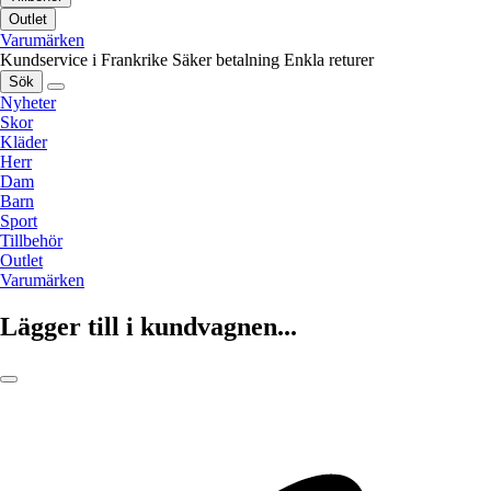
Outlet
Varumärken
Kundservice i Frankrike
Säker betalning
Enkla returer
Sök
Nyheter
Skor
Kläder
Herr
Dam
Barn
Sport
Tillbehör
Outlet
Varumärken
Lägger till i kundvagnen...