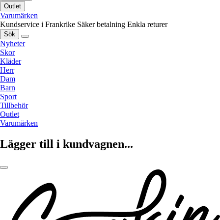
Outlet
Varumärken
Kundservice i Frankrike
Säker betalning
Enkla returer
Sök
Nyheter
Skor
Kläder
Herr
Dam
Barn
Sport
Tillbehör
Outlet
Varumärken
Lägger till i kundvagnen...