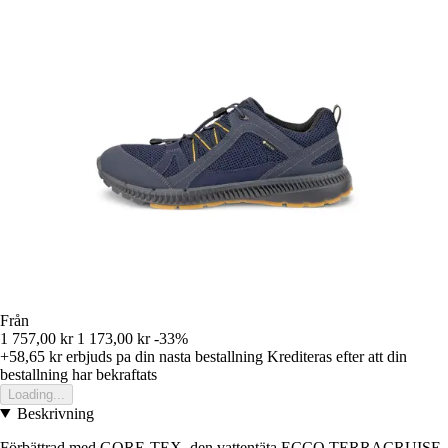
Från
1 757,00 kr
1 173,00 kr
-33%
+58,65 kr
erbjuds pa din nasta bestallning
Krediteras efter att din
bestallning har bekraftats
Loading...
Beskrivning
Förbättrad med GORE-TEX, den vattentäta ECCO TERRACRUISE