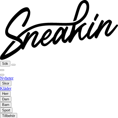
Sök
Nyheter
Skor
Kläder
Herr
Dam
Barn
Sport
Tillbehör