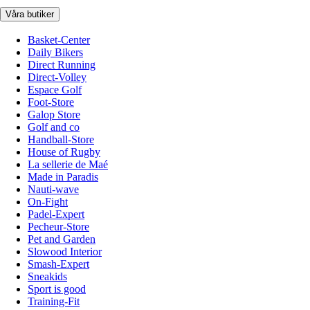
Våra butiker
Basket-Center
Daily Bikers
Direct Running
Direct-Volley
Espace Golf
Foot-Store
Galop Store
Golf and co
Handball-Store
House of Rugby
La sellerie de Maé
Made in Paradis
Nauti-wave
On-Fight
Padel-Expert
Pecheur-Store
Pet and Garden
Slowood Interior
Smash-Expert
Sneakids
Sport is good
Training-Fit