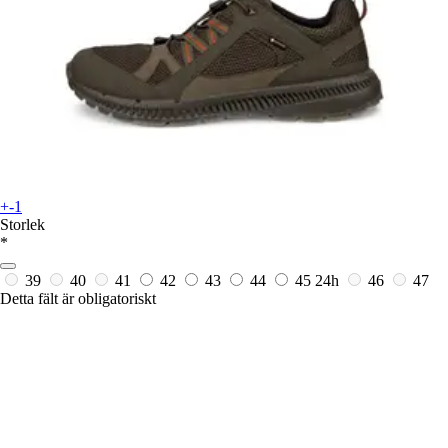
+-1
Storlek
*
39
40
41
42
43
44
45
24h
46
47
Detta fält är obligatoriskt