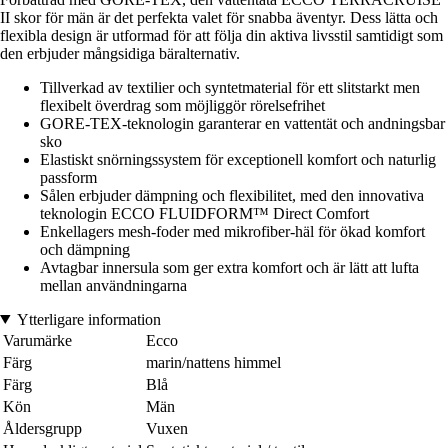
II skor för män är det perfekta valet för snabba äventyr. Dess lätta och
flexibla design är utformad för att följa din aktiva livsstil samtidigt som
den erbjuder mångsidiga bäralternativ.
Tillverkad av textilier och syntetmaterial för ett slitstarkt men
flexibelt överdrag som möjliggör rörelsefrihet
GORE-TEX-teknologin garanterar en vattentät och andningsbar
sko
Elastiskt snörningssystem för exceptionell komfort och naturlig
passform
Sålen erbjuder dämpning och flexibilitet, med den innovativa
teknologin ECCO FLUIDFORM™ Direct Comfort
Enkellagers mesh-foder med mikrofiber-häl för ökad komfort
och dämpning
Avtagbar innersula som ger extra komfort och är lätt att lufta
mellan användningarna
Ytterligare information
Varumärke
Ecco
Färg
marin/nattens himmel
Färg
Blå
Kön
Män
Åldersgrupp
Vuxen