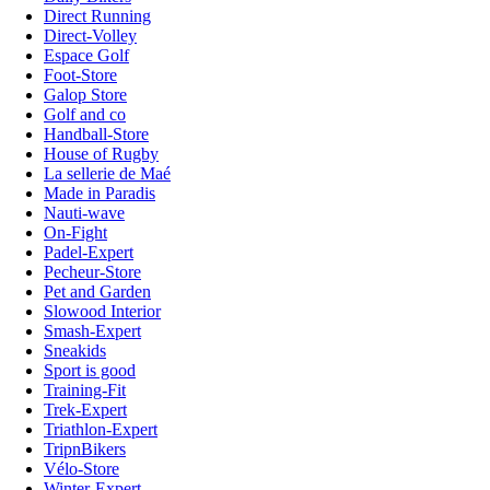
Direct Running
Direct-Volley
Espace Golf
Foot-Store
Galop Store
Golf and co
Handball-Store
House of Rugby
La sellerie de Maé
Made in Paradis
Nauti-wave
On-Fight
Padel-Expert
Pecheur-Store
Pet and Garden
Slowood Interior
Smash-Expert
Sneakids
Sport is good
Training-Fit
Trek-Expert
Triathlon-Expert
TripnBikers
Vélo-Store
Winter-Expert