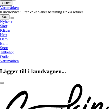
Outlet
Varumärken
Kundservice i Frankrike
Säker betalning
Enkla returer
Sök
Nyheter
Skor
Kläder
Herr
Dam
Barn
Sport
Tillbehör
Outlet
Varumärken
Lägger till i kundvagnen...