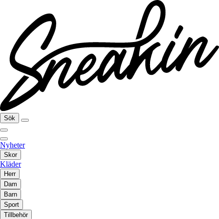
Sök
Nyheter
Skor
Kläder
Herr
Dam
Barn
Sport
Tillbehör