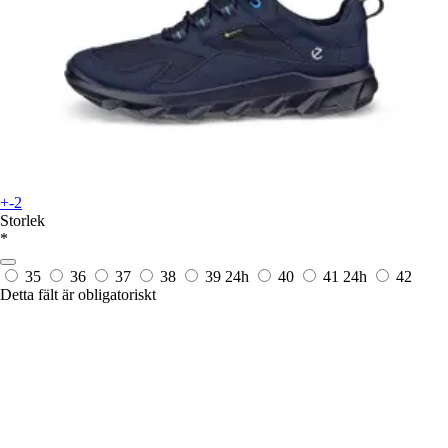
+-2
Storlek
*
35
36
37
38
39
24h
40
41
24h
42
Detta fält är obligatoriskt