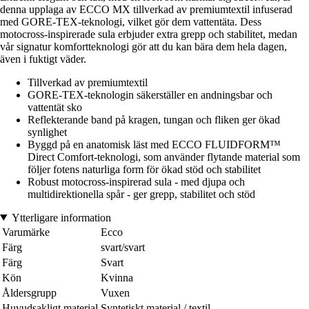
denna upplaga av ECCO MX tillverkad av premiumtextil infuserad
med GORE-TEX-teknologi, vilket gör dem vattentäta. Dess
motocross-inspirerade sula erbjuder extra grepp och stabilitet, medan
vår signatur komfortteknologi gör att du kan bära dem hela dagen,
även i fuktigt väder.
Tillverkad av premiumtextil
GORE-TEX-teknologin säkerställer en andningsbar och
vattentät sko
Reflekterande band på kragen, tungan och fliken ger ökad
synlighet
Byggd på en anatomisk läst med ECCO FLUIDFORM™
Direct Comfort-teknologi, som använder flytande material som
följer fotens naturliga form för ökad stöd och stabilitet
Robust motocross-inspirerad sula - med djupa och
multidirektionella spår - ger grepp, stabilitet och stöd
Ytterligare information
Varumärke
Ecco
Färg
svart/svart
Färg
Svart
Kön
Kvinna
Åldersgrupp
Vuxen
Huvudsakligt material
Syntetiskt material / textil