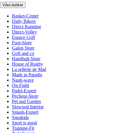
Våra butiker
Basket-Center
Daily Bikers
Direct Running
Direct-Volley
Espace Golf
Foot-Store
Galop Store
Golf and co
Handball-Store
House of Rugby
La sellerie de Maé
Made in Paradis
Nauti-wave
On-Fight
Padel-Expert
Pecheur-Store
Pet and Garden
Slowood Interior
Smash-Expert
Sneakids
Sport is good
Training-Fit