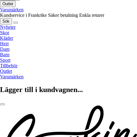
Outlet
Varumärken
Kundservice i Frankrike
Säker betalning
Enkla returer
Sök
Nyheter
Skor
Kläder
Herr
Dam
Barn
Sport
Tillbehör
Outlet
Varumärken
Lägger till i kundvagnen...