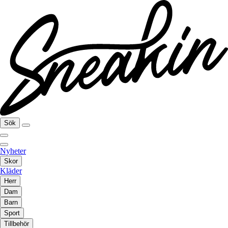
Sök
Nyheter
Skor
Kläder
Herr
Dam
Barn
Sport
Tillbehör