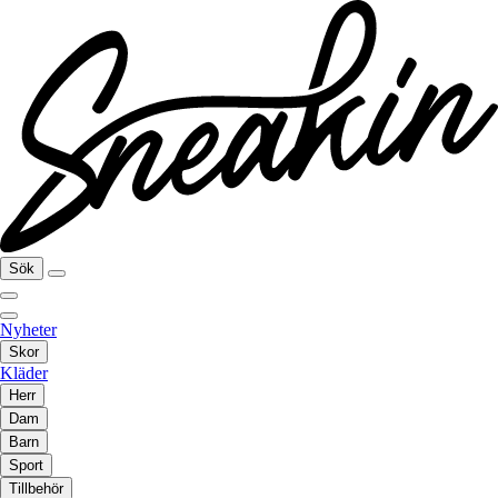
Sök
Nyheter
Skor
Kläder
Herr
Dam
Barn
Sport
Tillbehör