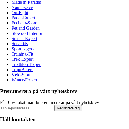
Made in Paradis
Nauti-wave
On-Fight
Padel-Expert
Pecheur-Store
Pet and Garden
Slowood Interior
Smash-Expert
Sneakids
Sport is good
Training-Fit
Trek-Expert
Triathlon-Expert
TripnBikers
Vélo-Store
Winter-Expert
Prenumerera på vårt nyhetsbrev
Få 10 % rabatt när du prenumererar på vårt nyhetsbrev
Registrera dig
Håll kontakten