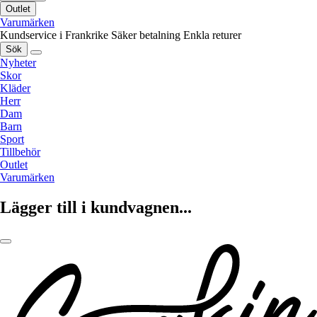
Outlet
Varumärken
Kundservice i Frankrike
Säker betalning
Enkla returer
Sök
Nyheter
Skor
Kläder
Herr
Dam
Barn
Sport
Tillbehör
Outlet
Varumärken
Lägger till i kundvagnen...