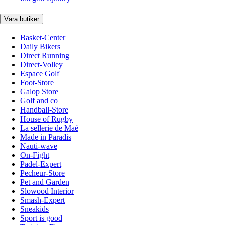
Våra butiker
Basket-Center
Daily Bikers
Direct Running
Direct-Volley
Espace Golf
Foot-Store
Galop Store
Golf and co
Handball-Store
House of Rugby
La sellerie de Maé
Made in Paradis
Nauti-wave
On-Fight
Padel-Expert
Pecheur-Store
Pet and Garden
Slowood Interior
Smash-Expert
Sneakids
Sport is good