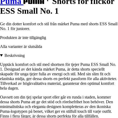
Puma
Shorts för flickor
ESS Small No. 1
Ge din dotter komfort och stil från märket Puma med shorts ESS Small
No. 1 för juniorer.
Produkten är inte tillgänglig
Alla varianter är slutsålda
Beskrivning
Upptäck komfort och stil med shortsen för tjejer Puma ESS Small No.
1. Designad av det kända märket Puma, är detta shorts speciellt
skapade för unga tjejer fulla av energi och stil. Med sin slim fit och
elastiska midja, ger dessa shorts en perfekt passform för alla aktiviteter.
Tillverkad av högkvalitativa material, garanterar den optimal komfort
hela dagen.
Oavsett om din tjej spelar sport eller går en runda i staden, kommer
dessa shorts Puma att ge det stöd och rörelsefrihet hon behöver. Den
minimalistiska och eleganta designen kompletteras av den ikoniska
Puma-logotypen på benet, vilket ger en stilfull touch till varje outfit.
Finns i flera färger, är dessa shorts perfekta för alla tillfällen.