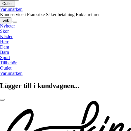
Outlet
Varumärken
Kundservice i Frankrike
Säker betalning
Enkla returer
Sök
Nyheter
Skor
Kläder
Herr
Dam
Barn
Sport
Tillbehör
Outlet
Varumärken
Lägger till i kundvagnen...