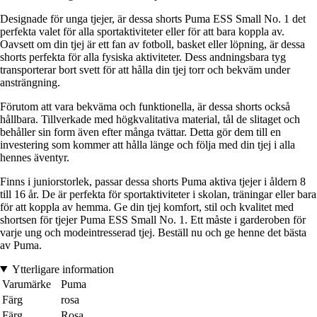
Designade för unga tjejer, är dessa shorts Puma ESS Small No. 1 det
perfekta valet för alla sportaktiviteter eller för att bara koppla av.
Oavsett om din tjej är ett fan av fotboll, basket eller löpning, är dessa
shorts perfekta för alla fysiska aktiviteter. Dess andningsbara tyg
transporterar bort svett för att hålla din tjej torr och bekväm under
ansträngning.
Förutom att vara bekväma och funktionella, är dessa shorts också
hållbara. Tillverkade med högkvalitativa material, tål de slitaget och
behåller sin form även efter många tvättar. Detta gör dem till en
investering som kommer att hålla länge och följa med din tjej i alla
hennes äventyr.
Finns i juniorstorlek, passar dessa shorts Puma aktiva tjejer i åldern 8
till 16 år. De är perfekta för sportaktiviteter i skolan, träningar eller bara
för att koppla av hemma. Ge din tjej komfort, stil och kvalitet med
shortsen för tjejer Puma ESS Small No. 1. Ett måste i garderoben för
varje ung och modeintresserad tjej. Beställ nu och ge henne det bästa
av Puma.
Ytterligare information
Varumärke
Puma
Färg
rosa
Färg
Rosa