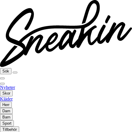
Sök
Nyheter
Skor
Kläder
Herr
Dam
Barn
Sport
Tillbehör