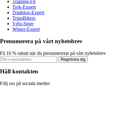
Training-Fit
Trek-Expert
Triathlon-Expert
TripnBikers
Vélo-Store
Winter-Expert
Prenumerera på vårt nyhetsbrev
Få 10 % rabatt när du prenumererar på vårt nyhetsbrev
Registrera dig
Håll kontakten
Följ oss på sociala medier