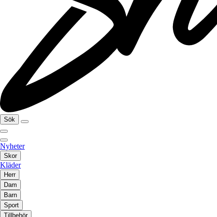
Sök
Nyheter
Skor
Kläder
Herr
Dam
Barn
Sport
Tillbehör