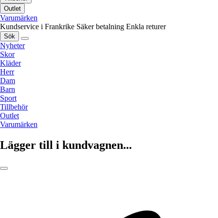
Outlet
Varumärken
Kundservice i Frankrike
Säker betalning
Enkla returer
Sök
Nyheter
Skor
Kläder
Herr
Dam
Barn
Sport
Tillbehör
Outlet
Varumärken
Lägger till i kundvagnen...