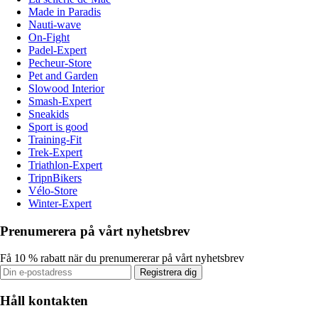
Made in Paradis
Nauti-wave
On-Fight
Padel-Expert
Pecheur-Store
Pet and Garden
Slowood Interior
Smash-Expert
Sneakids
Sport is good
Training-Fit
Trek-Expert
Triathlon-Expert
TripnBikers
Vélo-Store
Winter-Expert
Prenumerera på vårt nyhetsbrev
Få 10 % rabatt när du prenumererar på vårt nyhetsbrev
Registrera dig
Håll kontakten