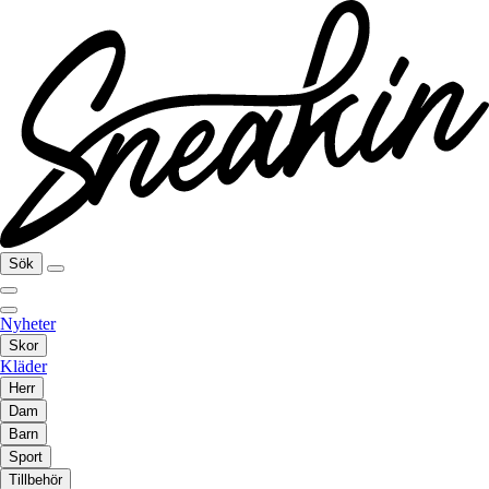
Sök
Nyheter
Skor
Kläder
Herr
Dam
Barn
Sport
Tillbehör