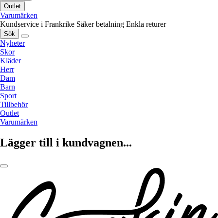
Outlet
Varumärken
Kundservice i Frankrike
Säker betalning
Enkla returer
Sök
Nyheter
Skor
Kläder
Herr
Dam
Barn
Sport
Tillbehör
Outlet
Varumärken
Lägger till i kundvagnen...