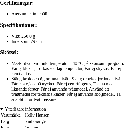
Certifieringar:
Återvunnet innehåll
Specifikationer:
Vikt: 250,0 g
Innersöm: 79 cm
Skötsel:
Maskintvätt vid mild temperatur - 40 °C på skonsamt program,
Får ej blekas, Torkas vid låg temperatur, Får ej strykas, Får ej
kemtvättas
Stäng krok och öglor innan tvätt, Stäng dragkedjor innan tvätt,
Får ej strykas på trycket, Får ej centrifugeras, Tvätta med
liknande färger, Får ej använda tvättmedel, Använd ett
tvättmedel för tekniska kläder, Får ej använda sköljmedel, Ta
snabbt ut ur tvättmaskinen
Ytterligare information
Varumärke
Helly Hansen
Färg
tänd orange
Färg
Orange