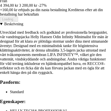
Från
4 394,00 kr
3 200,00 kr
-27%
+160,00 kr
erbjuds pa din nasta bestallning
Krediteras efter att din
bestallning har bekraftats
Loading...
Beskrivning
Utvecklad med feedback och godkänd av professionella bergsguider,
vår vandringsjacka Helly Hansen Odin Infinity Minimalist för män är
designad för att klara av plötsliga stormar under dina mest utmanande
äventyr. Designad med en minimalistisk tanke för högintensiva
klättringsaktiviteter, är denna ultralätta 3,5-lagers jacka utrustad med
vårt tvåkomponents membran LIFA INFINITY™, vilket gör den
vattentät, vindskyddande och andningsbar. Andra viktiga funktioner
för vild terräng inkluderar en hjälmkompatibel huva, en RECCO®-
reflektor och en ficka där du kan förvara jackan med en ögla för att
enkelt hänga den på din ryggsäck.
Passform:
Standard
Egenskaper:
HELLY TECH® PROFESSIONAL