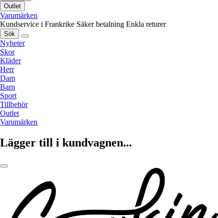
Outlet
Varumärken
Kundservice i Frankrike
Säker betalning
Enkla returer
Sök
Nyheter
Skor
Kläder
Herr
Dam
Barn
Sport
Tillbehör
Outlet
Varumärken
Lägger till i kundvagnen...