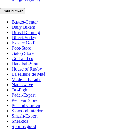
Våra butiker
Basket-Center
Daily Bikers
Direct Running
Direct-Volley
Espace Golf
Foot-Store
Galop Store
Golf and co
Handball-Store
House of Rugby
La sellerie de Maé
Made in Paradis
Nauti-wave
On-Fight
Padel-Expert
Pecheur-Store
Pet and Garden
Slowood Interior
Smash-Expert
Sneakids
Sport is good