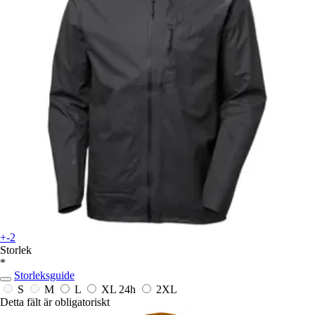
+-2
Storlek
*
Storleksguide
S
M
L
XL
24h
2XL
Detta fält är obligatoriskt