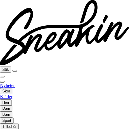
Sök
Nyheter
Skor
Kläder
Herr
Dam
Barn
Sport
Tillbehör