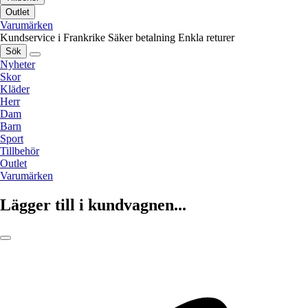
Outlet
Varumärken
Kundservice i Frankrike
Säker betalning
Enkla returer
Sök
Nyheter
Skor
Kläder
Herr
Dam
Barn
Sport
Tillbehör
Outlet
Varumärken
Lägger till i kundvagnen...