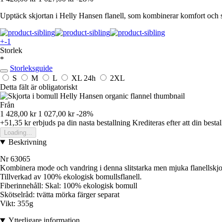
Upptäck skjortan i Helly Hansen flanell, som kombinerar komfort och s
+-1
Storlek
*
Storleksguide
S
M
L
XL
24h
2XL
Detta fält är obligatoriskt
Från
1 428,00 kr
1 027,00 kr
-28%
+51,35 kr
erbjuds pa din nasta bestallning
Krediteras efter att din besta
Loading...
Beskrivning
Nr 63065
Kombinera mode och vandring i denna slitstarka men mjuka flanellskjo
Tillverkad av 100% ekologisk bomullsflanell.
Fiberinnehåll: Skal: 100% ekologisk bomull
Skötselråd: tvätta mörka färger separat
Vikt: 355g
Ytterligare information