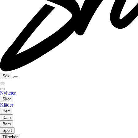
Sök
Nyheter
Skor
Kläder
Herr
Dam
Barn
Sport
Tillbehör