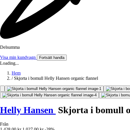
Delsumma
Visa min kundvagn
Fortsätt handla
Loading...
Hem
/
Skjorta i bomull Helly Hansen organic flannel
Helly Hansen
Skjorta i bomull o
Från
1 428,00 kr
1 027,00 kr
-28%