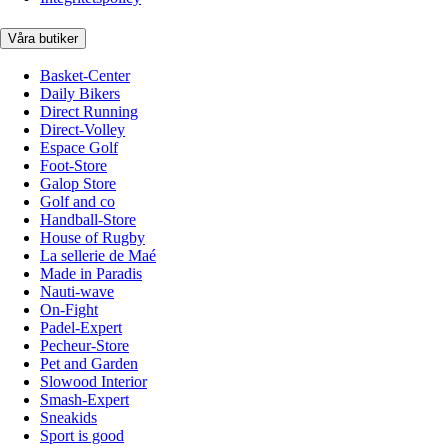
Våra butiker
Basket-Center
Daily Bikers
Direct Running
Direct-Volley
Espace Golf
Foot-Store
Galop Store
Golf and co
Handball-Store
House of Rugby
La sellerie de Maé
Made in Paradis
Nauti-wave
On-Fight
Padel-Expert
Pecheur-Store
Pet and Garden
Slowood Interior
Smash-Expert
Sneakids
Sport is good