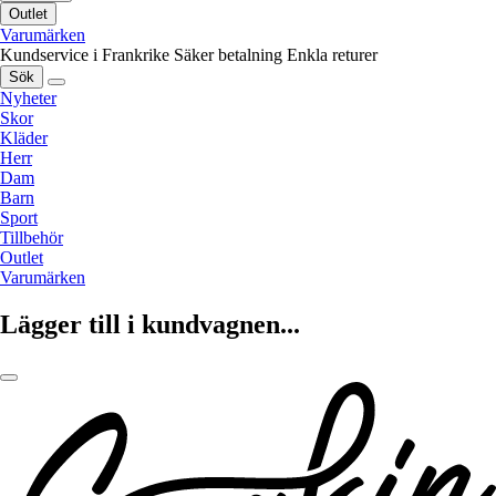
Outlet
Varumärken
Kundservice i Frankrike
Säker betalning
Enkla returer
Sök
Nyheter
Skor
Kläder
Herr
Dam
Barn
Sport
Tillbehör
Outlet
Varumärken
Lägger till i kundvagnen...