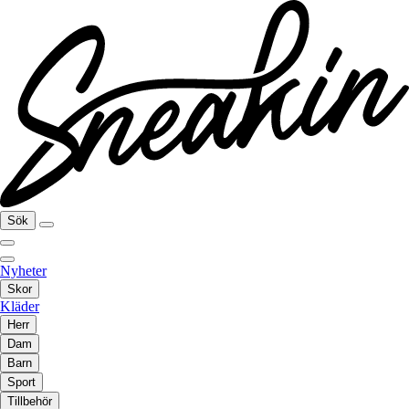
Sök
Nyheter
Skor
Kläder
Herr
Dam
Barn
Sport
Tillbehör