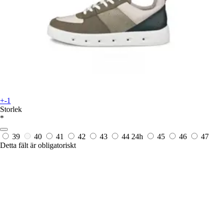
+-1
Storlek
*
39
40
41
42
43
44
24h
45
46
47
Detta fält är obligatoriskt