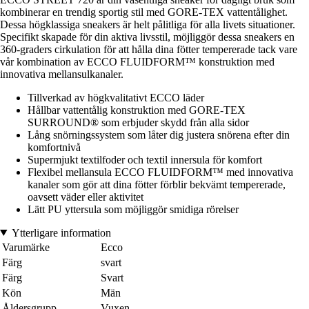
kombinerar en trendig sportig stil med GORE-TEX vattentålighet.
Dessa högklassiga sneakers är helt pålitliga för alla livets situationer.
Specifikt skapade för din aktiva livsstil, möjliggör dessa sneakers en
360-graders cirkulation för att hålla dina fötter tempererade tack vare
vår kombination av ECCO FLUIDFORM™ konstruktion med
innovativa mellansulkanaler.
Tillverkad av högkvalitativt ECCO läder
Hållbar vattentålig konstruktion med GORE-TEX
SURROUND® som erbjuder skydd från alla sidor
Lång snörningssystem som låter dig justera snörena efter din
komfortnivå
Supermjukt textilfoder och textil innersula för komfort
Flexibel mellansula ECCO FLUIDFORM™ med innovativa
kanaler som gör att dina fötter förblir bekvämt tempererade,
oavsett väder eller aktivitet
Lätt PU yttersula som möjliggör smidiga rörelser
Ytterligare information
Varumärke
Ecco
Färg
svart
Färg
Svart
Kön
Män
Åldersgrupp
Vuxen