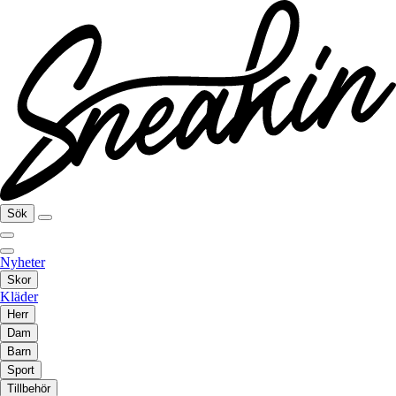
Sök
Nyheter
Skor
Kläder
Herr
Dam
Barn
Sport
Tillbehör