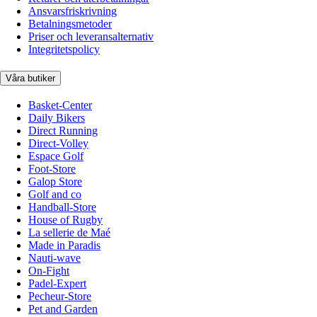
Ansvarsfriskrivning
Betalningsmetoder
Priser och leveransalternativ
Integritetspolicy
Våra butiker
Basket-Center
Daily Bikers
Direct Running
Direct-Volley
Espace Golf
Foot-Store
Galop Store
Golf and co
Handball-Store
House of Rugby
La sellerie de Maé
Made in Paradis
Nauti-wave
On-Fight
Padel-Expert
Pecheur-Store
Pet and Garden