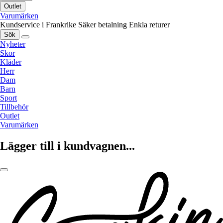
Outlet
Varumärken
Kundservice i Frankrike
Säker betalning
Enkla returer
Sök
Nyheter
Skor
Kläder
Herr
Dam
Barn
Sport
Tillbehör
Outlet
Varumärken
Lägger till i kundvagnen...