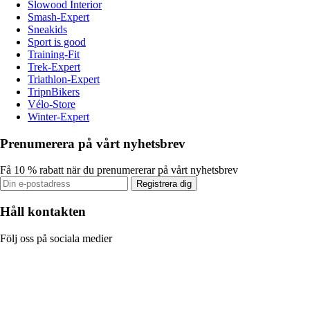
Slowood Interior
Smash-Expert
Sneakids
Sport is good
Training-Fit
Trek-Expert
Triathlon-Expert
TripnBikers
Vélo-Store
Winter-Expert
Prenumerera på vårt nyhetsbrev
Få 10 % rabatt när du prenumererar på vårt nyhetsbrev
Registrera dig
Håll kontakten
Följ oss på sociala medier