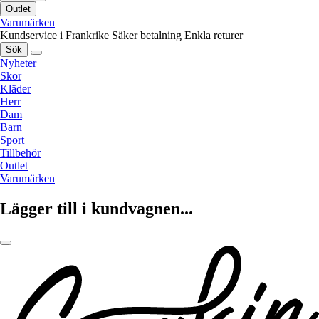
Outlet
Varumärken
Kundservice i Frankrike
Säker betalning
Enkla returer
Sök
Nyheter
Skor
Kläder
Herr
Dam
Barn
Sport
Tillbehör
Outlet
Varumärken
Lägger till i kundvagnen...