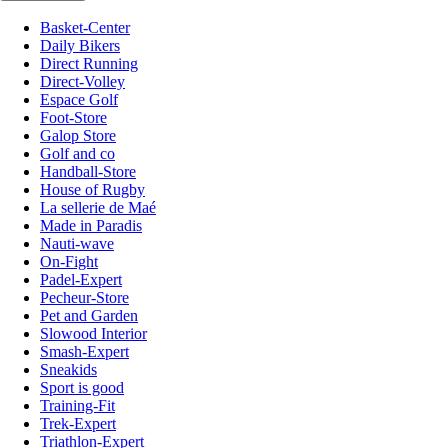
Basket-Center
Daily Bikers
Direct Running
Direct-Volley
Espace Golf
Foot-Store
Galop Store
Golf and co
Handball-Store
House of Rugby
La sellerie de Maé
Made in Paradis
Nauti-wave
On-Fight
Padel-Expert
Pecheur-Store
Pet and Garden
Slowood Interior
Smash-Expert
Sneakids
Sport is good
Training-Fit
Trek-Expert
Triathlon-Expert