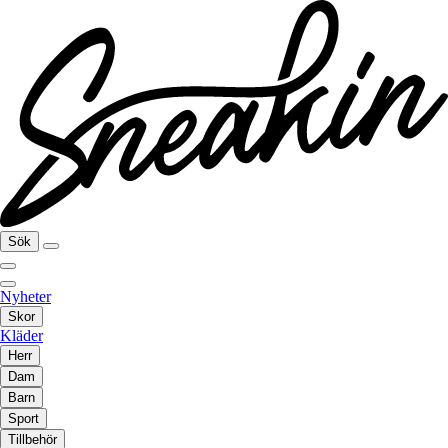
Sök
Nyheter
Skor
Kläder
Herr
Dam
Barn
Sport
Tillbehör