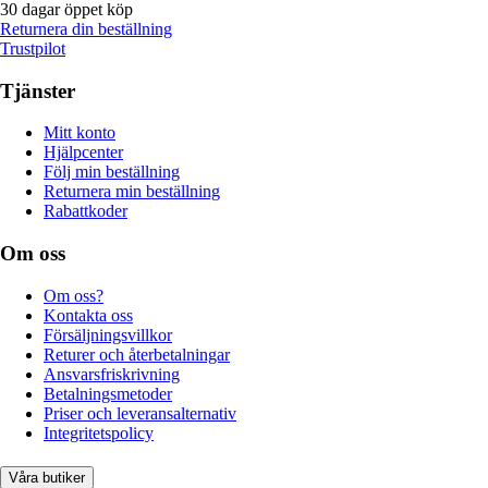
30 dagar öppet köp
Returnera din beställning
Trustpilot
Tjänster
Mitt konto
Hjälpcenter
Följ min beställning
Returnera min beställning
Rabattkoder
Om oss
Om oss?
Kontakta oss
Försäljningsvillkor
Returer och återbetalningar
Ansvarsfriskrivning
Betalningsmetoder
Priser och leveransalternativ
Integritetspolicy
Våra butiker