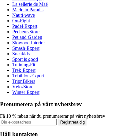
La sellerie de Maé
Made in Paradis
Nauti-wave
On-Fight
Padel-Expert
Pecheur-Store
Pet and Garden
Slowood Interior
Smash-Expert
Sneakids
Sport is good
Training-Fit
Trek-Expert
Triathlon-Expert
TripnBikers
Vélo-Store
Winter-Expert
Prenumerera på vårt nyhetsbrev
Få 10 % rabatt när du prenumererar på vårt nyhetsbrev
Registrera dig
Håll kontakten