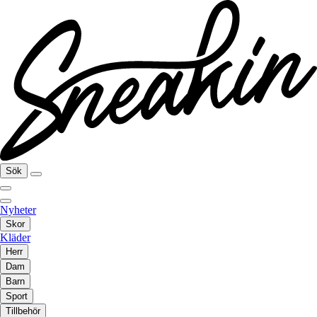
Sök
Nyheter
Skor
Kläder
Herr
Dam
Barn
Sport
Tillbehör