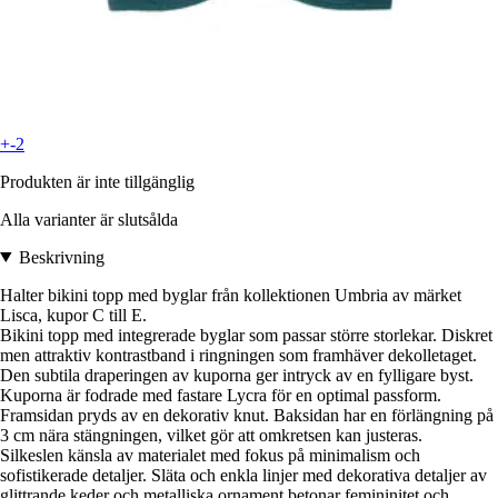
+-2
Produkten är inte tillgänglig
Alla varianter är slutsålda
Beskrivning
Halter bikini topp med byglar från kollektionen Umbria av märket
Lisca, kupor C till E.
Bikini topp med integrerade byglar som passar större storlekar. Diskret
men attraktiv kontrastband i ringningen som framhäver dekolletaget.
Den subtila draperingen av kuporna ger intryck av en fylligare byst.
Kuporna är fodrade med fastare Lycra för en optimal passform.
Framsidan pryds av en dekorativ knut. Baksidan har en förlängning på
3 cm nära stängningen, vilket gör att omkretsen kan justeras.
Silkeslen känsla av materialet med fokus på minimalism och
sofistikerade detaljer. Släta och enkla linjer med dekorativa detaljer av
glittrande keder och metalliska ornament betonar femininitet och