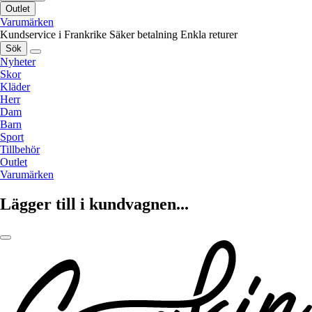
Outlet
Varumärken
Kundservice i Frankrike
Säker betalning
Enkla returer
Sök
Nyheter
Skor
Kläder
Herr
Dam
Barn
Sport
Tillbehör
Outlet
Varumärken
Lägger till i kundvagnen...