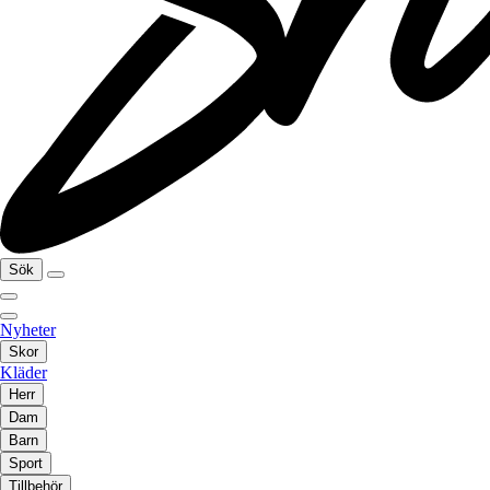
Sök
Nyheter
Skor
Kläder
Herr
Dam
Barn
Sport
Tillbehör