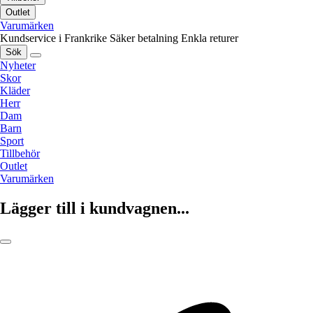
Outlet
Varumärken
Kundservice i Frankrike
Säker betalning
Enkla returer
Sök
Nyheter
Skor
Kläder
Herr
Dam
Barn
Sport
Tillbehör
Outlet
Varumärken
Lägger till i kundvagnen...