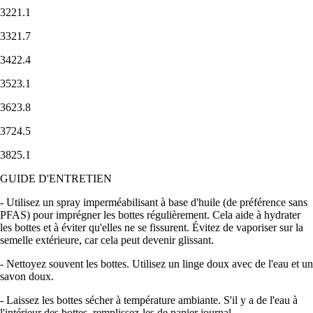
3221.1
3321.7
3422.4
3523.1
3623.8
3724.5
3825.1
GUIDE D'ENTRETIEN
- Utilisez un spray imperméabilisant à base d'huile (de préférence sans
PFAS) pour imprégner les bottes régulièrement. Cela aide à hydrater
les bottes et à éviter qu'elles ne se fissurent. Évitez de vaporiser sur la
semelle extérieure, car cela peut devenir glissant.
- Nettoyez souvent les bottes. Utilisez un linge doux avec de l'eau et un
savon doux.
- Laissez les bottes sécher à température ambiante. S'il y a de l'eau à
l'intérieur des bottes, remplissez-les de papier journal.