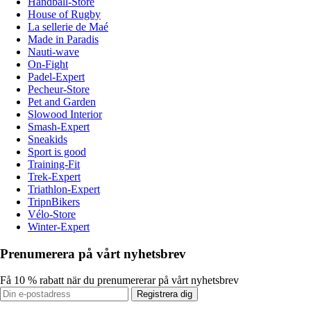
Handball-Store
House of Rugby
La sellerie de Maé
Made in Paradis
Nauti-wave
On-Fight
Padel-Expert
Pecheur-Store
Pet and Garden
Slowood Interior
Smash-Expert
Sneakids
Sport is good
Training-Fit
Trek-Expert
Triathlon-Expert
TripnBikers
Vélo-Store
Winter-Expert
Prenumerera på vårt nyhetsbrev
Få 10 % rabatt när du prenumererar på vårt nyhetsbrev
Registrera dig