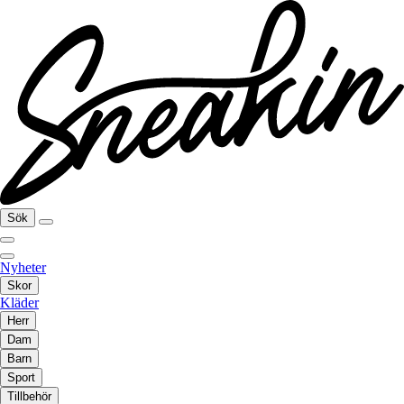
Sök
Nyheter
Skor
Kläder
Herr
Dam
Barn
Sport
Tillbehör