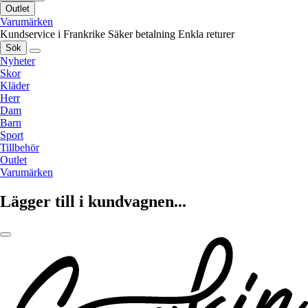
Outlet
Varumärken
Kundservice i Frankrike
Säker betalning
Enkla returer
Sök
Nyheter
Skor
Kläder
Herr
Dam
Barn
Sport
Tillbehör
Outlet
Varumärken
Lägger till i kundvagnen...