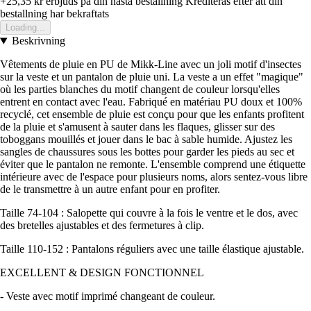
+25,35 kr
erbjuds pa din nasta bestallning
Krediteras efter att din
bestallning har bekraftats
Loading...
Beskrivning
Vêtements de pluie en PU de Mikk-Line avec un joli motif d'insectes
sur la veste et un pantalon de pluie uni. La veste a un effet "magique"
où les parties blanches du motif changent de couleur lorsqu'elles
entrent en contact avec l'eau. Fabriqué en matériau PU doux et 100%
recyclé, cet ensemble de pluie est conçu pour que les enfants profitent
de la pluie et s'amusent à sauter dans les flaques, glisser sur des
toboggans mouillés et jouer dans le bac à sable humide. Ajustez les
sangles de chaussures sous les bottes pour garder les pieds au sec et
éviter que le pantalon ne remonte. L'ensemble comprend une étiquette
intérieure avec de l'espace pour plusieurs noms, alors sentez-vous libre
de le transmettre à un autre enfant pour en profiter.
Taille 74-104 : Salopette qui couvre à la fois le ventre et le dos, avec
des bretelles ajustables et des fermetures à clip.
Taille 110-152 : Pantalons réguliers avec une taille élastique ajustable.
EXCELLENT & DESIGN FONCTIONNEL
- Veste avec motif imprimé changeant de couleur.