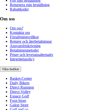
Följ min beställning
Returnera min beställning
Rabattkoder
Om oss
Om oss?
Kontakta oss
Försäljningsvillkor
Returer och återbetalningar
Ansvarsfriskrivning
Betalningsmetoder
Priser och leveransalternativ
Integritetspolicy
Våra butiker
Basket-Center
Daily Bikers
Direct Running
Direct-Volley
Espace Golf
Foot-Store
Galop Store
Golf and co