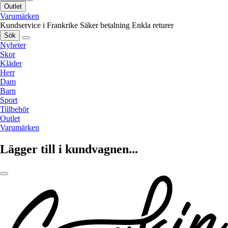
Outlet
Varumärken
Kundservice i Frankrike
Säker betalning
Enkla returer
Sök
Nyheter
Skor
Kläder
Herr
Dam
Barn
Sport
Tillbehör
Outlet
Varumärken
Lägger till i kundvagnen...