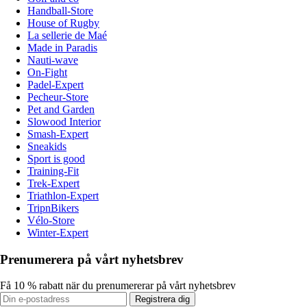
Handball-Store
House of Rugby
La sellerie de Maé
Made in Paradis
Nauti-wave
On-Fight
Padel-Expert
Pecheur-Store
Pet and Garden
Slowood Interior
Smash-Expert
Sneakids
Sport is good
Training-Fit
Trek-Expert
Triathlon-Expert
TripnBikers
Vélo-Store
Winter-Expert
Prenumerera på vårt nyhetsbrev
Få 10 % rabatt när du prenumererar på vårt nyhetsbrev
Registrera dig