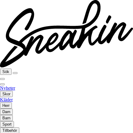
Sök
Nyheter
Skor
Kläder
Herr
Dam
Barn
Sport
Tillbehör