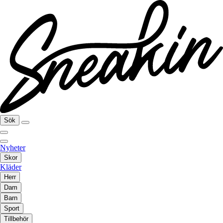
Sök
Nyheter
Skor
Kläder
Herr
Dam
Barn
Sport
Tillbehör