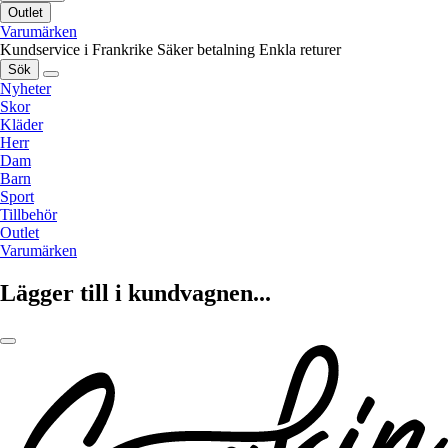
Outlet
Varumärken
Kundservice i Frankrike
Säker betalning
Enkla returer
Sök
Nyheter
Skor
Kläder
Herr
Dam
Barn
Sport
Tillbehör
Outlet
Varumärken
Lägger till i kundvagnen...