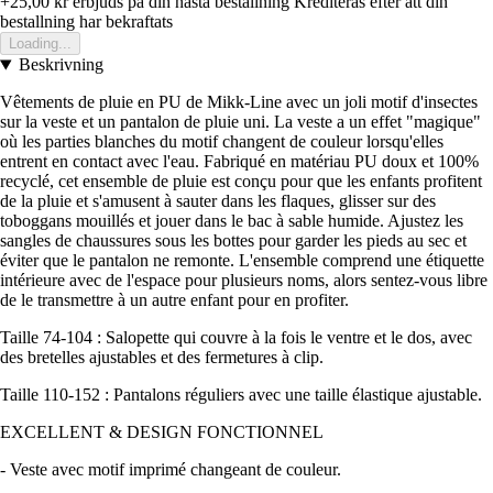
+25,00 kr
erbjuds pa din nasta bestallning
Krediteras efter att din
bestallning har bekraftats
Loading...
Beskrivning
Vêtements de pluie en PU de Mikk-Line avec un joli motif d'insectes
sur la veste et un pantalon de pluie uni. La veste a un effet "magique"
où les parties blanches du motif changent de couleur lorsqu'elles
entrent en contact avec l'eau. Fabriqué en matériau PU doux et 100%
recyclé, cet ensemble de pluie est conçu pour que les enfants profitent
de la pluie et s'amusent à sauter dans les flaques, glisser sur des
toboggans mouillés et jouer dans le bac à sable humide. Ajustez les
sangles de chaussures sous les bottes pour garder les pieds au sec et
éviter que le pantalon ne remonte. L'ensemble comprend une étiquette
intérieure avec de l'espace pour plusieurs noms, alors sentez-vous libre
de le transmettre à un autre enfant pour en profiter.
Taille 74-104 : Salopette qui couvre à la fois le ventre et le dos, avec
des bretelles ajustables et des fermetures à clip.
Taille 110-152 : Pantalons réguliers avec une taille élastique ajustable.
EXCELLENT & DESIGN FONCTIONNEL
- Veste avec motif imprimé changeant de couleur.