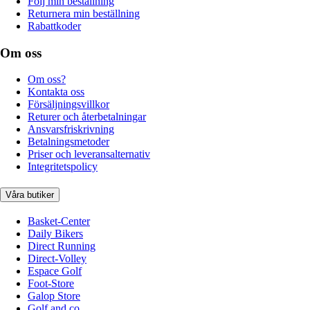
Följ min beställning
Returnera min beställning
Rabattkoder
Om oss
Om oss?
Kontakta oss
Försäljningsvillkor
Returer och återbetalningar
Ansvarsfriskrivning
Betalningsmetoder
Priser och leveransalternativ
Integritetspolicy
Våra butiker
Basket-Center
Daily Bikers
Direct Running
Direct-Volley
Espace Golf
Foot-Store
Galop Store
Golf and co