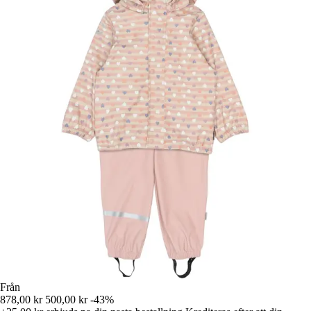
Från
878,00 kr
500,00 kr
-43%