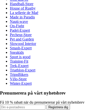
Handball-Store
House of Rugby
La sellerie de Maé
Made in Paradis
Nauti-wave
On-Fight
Padel-Expert
Pecheur-Store
Pet and Garden
Slowood Interior
Smash-Expert
Sneakids
Sport is good
Training-Fit
Trek-Expert
Triathlon-Expert
TripnBikers
Vélo-Store
Winter-Expert
Prenumerera på vårt nyhetsbrev
Få 10 % rabatt när du prenumererar på vårt nyhetsbrev
Registrera dig