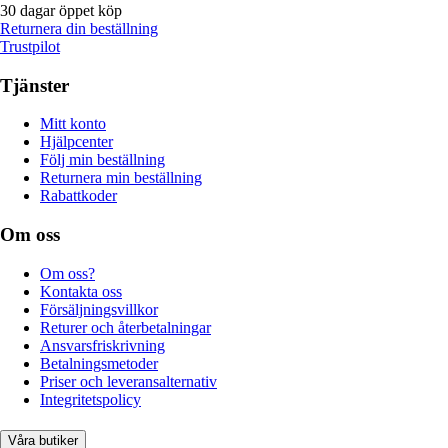
30 dagar öppet köp
Returnera din beställning
Trustpilot
Tjänster
Mitt konto
Hjälpcenter
Följ min beställning
Returnera min beställning
Rabattkoder
Om oss
Om oss?
Kontakta oss
Försäljningsvillkor
Returer och återbetalningar
Ansvarsfriskrivning
Betalningsmetoder
Priser och leveransalternativ
Integritetspolicy
Våra butiker