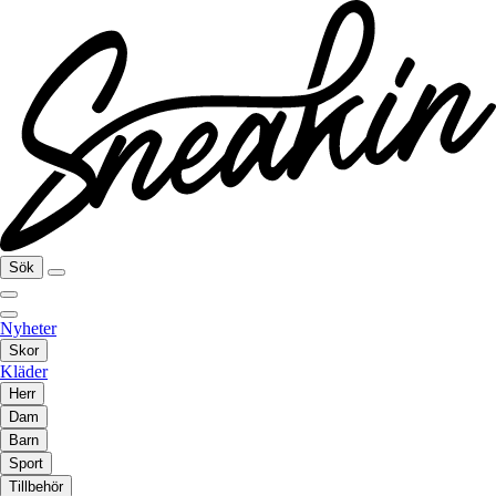
Sök
Nyheter
Skor
Kläder
Herr
Dam
Barn
Sport
Tillbehör