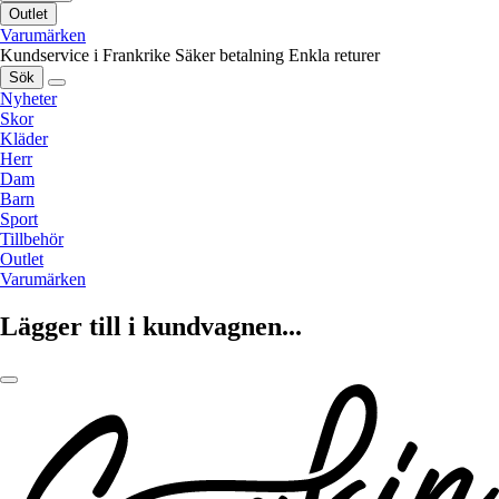
Outlet
Varumärken
Kundservice i Frankrike
Säker betalning
Enkla returer
Sök
Nyheter
Skor
Kläder
Herr
Dam
Barn
Sport
Tillbehör
Outlet
Varumärken
Lägger till i kundvagnen...