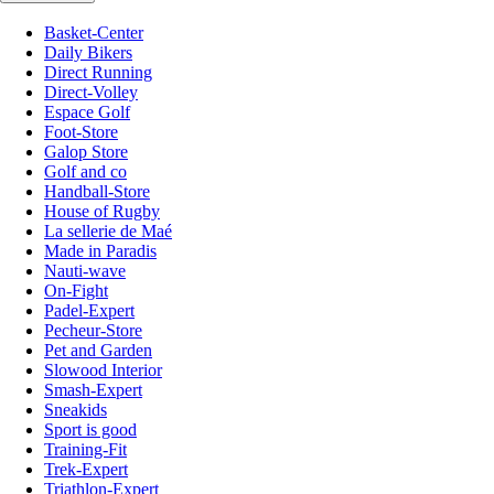
Basket-Center
Daily Bikers
Direct Running
Direct-Volley
Espace Golf
Foot-Store
Galop Store
Golf and co
Handball-Store
House of Rugby
La sellerie de Maé
Made in Paradis
Nauti-wave
On-Fight
Padel-Expert
Pecheur-Store
Pet and Garden
Slowood Interior
Smash-Expert
Sneakids
Sport is good
Training-Fit
Trek-Expert
Triathlon-Expert