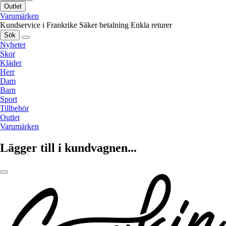
Outlet
Varumärken
Kundservice i Frankrike
Säker betalning
Enkla returer
Sök
Nyheter
Skor
Kläder
Herr
Dam
Barn
Sport
Tillbehör
Outlet
Varumärken
Lägger till i kundvagnen...