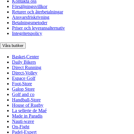
Kontakta oss
Försäljningsvillkor
Returer och återbetalningar
Ansvarsfriskrivning
Betalningsmetoder
Priser och leveransalternativ
Integritetspolicy
Våra butiker
Basket-Center
Daily Bikers
Direct Running
Direct-Volley
Espace Golf
Foot-Store
Galop Store
Golf and co
Handball-Store
House of Rugby
La sellerie de Maé
Made in Paradis
Nauti-wave
On-Fight
Padel-Expert