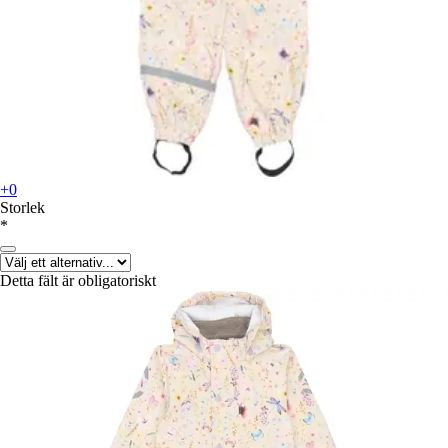
+0
Storlek
*
Detta fält är obligatoriskt