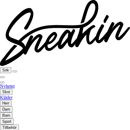
Sök
Nyheter
Skor
Kläder
Herr
Dam
Barn
Sport
Tillbehör