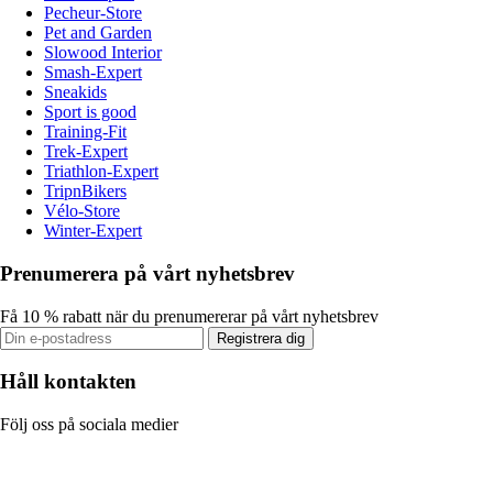
Pecheur-Store
Pet and Garden
Slowood Interior
Smash-Expert
Sneakids
Sport is good
Training-Fit
Trek-Expert
Triathlon-Expert
TripnBikers
Vélo-Store
Winter-Expert
Prenumerera på vårt nyhetsbrev
Få 10 % rabatt när du prenumererar på vårt nyhetsbrev
Registrera dig
Håll kontakten
Följ oss på sociala medier