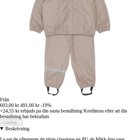
Från
603,00 kr
491,00 kr
-19%
+24,55 kr
erbjuds pa din nasta bestallning
Krediteras efter att din
bestallning har bekraftats
Loading...
Beskrivning
Le set de vêtements de pluie classique en PU de Mikk-line sans