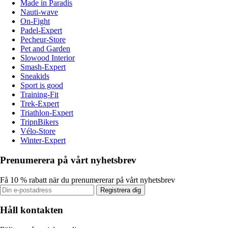
Made in Paradis
Nauti-wave
On-Fight
Padel-Expert
Pecheur-Store
Pet and Garden
Slowood Interior
Smash-Expert
Sneakids
Sport is good
Training-Fit
Trek-Expert
Triathlon-Expert
TripnBikers
Vélo-Store
Winter-Expert
Prenumerera på vårt nyhetsbrev
Få 10 % rabatt när du prenumererar på vårt nyhetsbrev
Registrera dig
Håll kontakten