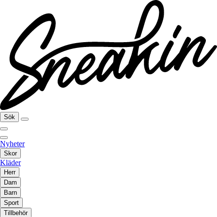
Sök
Nyheter
Skor
Kläder
Herr
Dam
Barn
Sport
Tillbehör