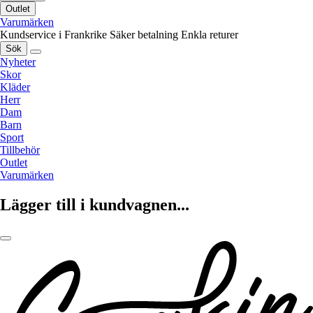
Outlet
Varumärken
Kundservice i Frankrike
Säker betalning
Enkla returer
Sök
Nyheter
Skor
Kläder
Herr
Dam
Barn
Sport
Tillbehör
Outlet
Varumärken
Lägger till i kundvagnen...