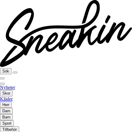
Sök
Nyheter
Skor
Kläder
Herr
Dam
Barn
Sport
Tillbehör