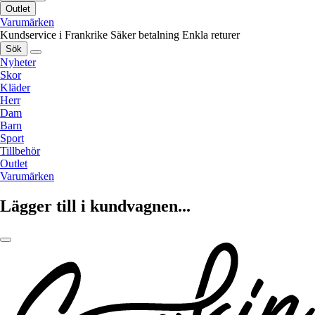
Outlet
Varumärken
Kundservice i Frankrike
Säker betalning
Enkla returer
Sök
Nyheter
Skor
Kläder
Herr
Dam
Barn
Sport
Tillbehör
Outlet
Varumärken
Lägger till i kundvagnen...