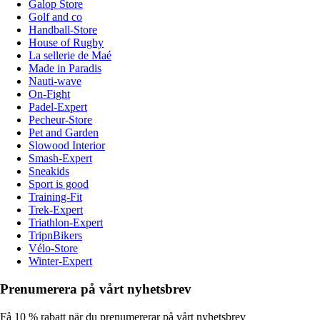
Galop Store
Golf and co
Handball-Store
House of Rugby
La sellerie de Maé
Made in Paradis
Nauti-wave
On-Fight
Padel-Expert
Pecheur-Store
Pet and Garden
Slowood Interior
Smash-Expert
Sneakids
Sport is good
Training-Fit
Trek-Expert
Triathlon-Expert
TripnBikers
Vélo-Store
Winter-Expert
Prenumerera på vårt nyhetsbrev
Få 10 % rabatt när du prenumererar på vårt nyhetsbrev