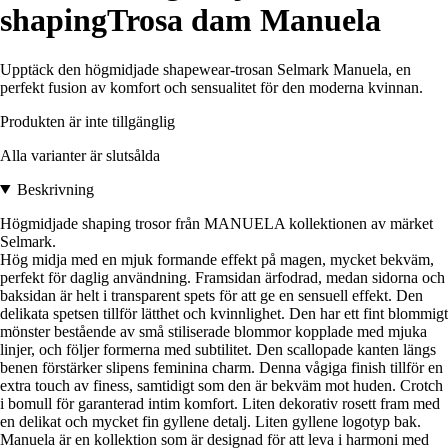
shapingTrosa dam Manuela
Upptäck den högmidjade shapewear-trosan Selmark Manuela, en
perfekt fusion av komfort och sensualitet för den moderna kvinnan.
Produkten är inte tillgänglig
Alla varianter är slutsålda
Beskrivning
Högmidjade shaping trosor från MANUELA kollektionen av märket
Selmark.
Hög midja med en mjuk formande effekt på magen, mycket bekväm,
perfekt för daglig användning. Framsidan ärfodrad, medan sidorna och
baksidan är helt i transparent spets för att ge en sensuell effekt. Den
delikata spetsen tillför lätthet och kvinnlighet. Den har ett fint blommigt
mönster bestående av små stiliserade blommor kopplade med mjuka
linjer, och följer formerna med subtilitet. Den scallopade kanten längs
benen förstärker slipens feminina charm. Denna vågiga finish tillför en
extra touch av finess, samtidigt som den är bekväm mot huden. Crotch
i bomull för garanterad intim komfort. Liten dekorativ rosett fram med
en delikat och mycket fin gyllene detalj. Liten gyllene logotyp bak.
Manuela är en kollektion som är designad för att leva i harmoni med