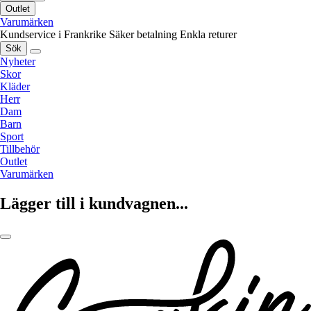
Outlet
Varumärken
Kundservice i Frankrike
Säker betalning
Enkla returer
Sök
Nyheter
Skor
Kläder
Herr
Dam
Barn
Sport
Tillbehör
Outlet
Varumärken
Lägger till i kundvagnen...