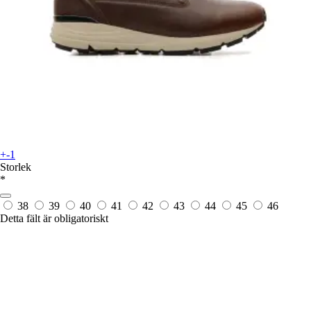
+-1
Storlek
*
38
39
40
41
42
43
44
45
46
Detta fält är obligatoriskt