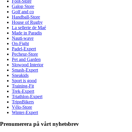
Foot-Store
Galop Store
Golf and co
Handball-Store
House of Rugby
La sellerie de Maé
Made in Paradis
Nauti-wave
On-Fight
Padel-Expert
Pecheur-Store
Pet and Garden
Slowood Interior
Smash-Expert
Sneakids
Sport is good
Training-Fit
Trek-Expert
Triathlon-Expert
TripnBikers
Vélo-Store
Winter-Expert
Prenumerera på vårt nyhetsbrev