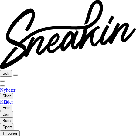
Sök
Nyheter
Skor
Kläder
Herr
Dam
Barn
Sport
Tillbehör