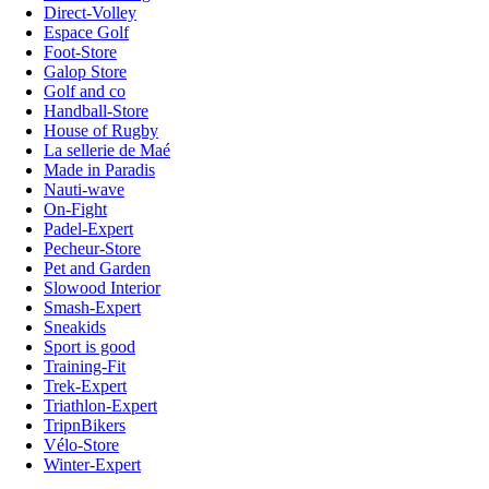
Direct-Volley
Espace Golf
Foot-Store
Galop Store
Golf and co
Handball-Store
House of Rugby
La sellerie de Maé
Made in Paradis
Nauti-wave
On-Fight
Padel-Expert
Pecheur-Store
Pet and Garden
Slowood Interior
Smash-Expert
Sneakids
Sport is good
Training-Fit
Trek-Expert
Triathlon-Expert
TripnBikers
Vélo-Store
Winter-Expert