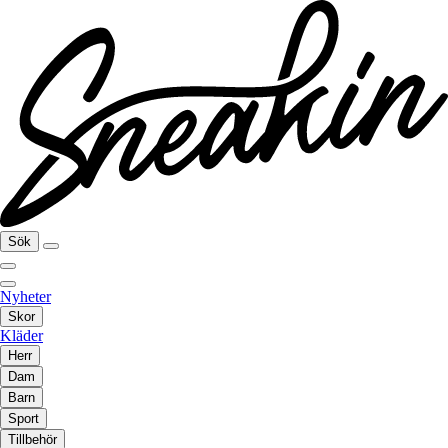
Sök
Nyheter
Skor
Kläder
Herr
Dam
Barn
Sport
Tillbehör