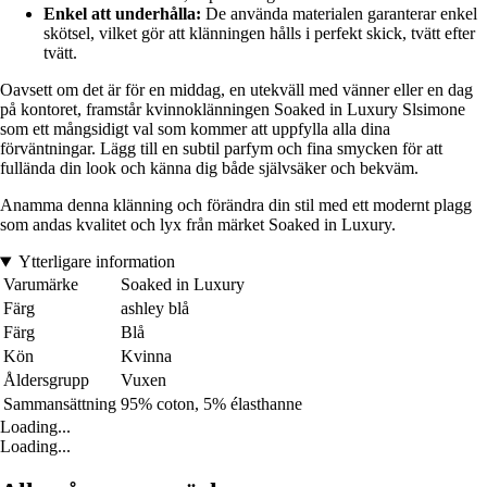
Enkel att underhålla:
De använda materialen garanterar enkel
skötsel, vilket gör att klänningen hålls i perfekt skick, tvätt efter
tvätt.
Oavsett om det är för en middag, en utekväll med vänner eller en dag
på kontoret, framstår kvinnoklänningen Soaked in Luxury Slsimone
som ett mångsidigt val som kommer att uppfylla alla dina
förväntningar. Lägg till en subtil parfym och fina smycken för att
fullända din look och känna dig både självsäker och bekväm.
Anamma denna klänning och förändra din stil med ett modernt plagg
som andas kvalitet och lyx från märket Soaked in Luxury.
Ytterligare information
Varumärke
Soaked in Luxury
Färg
ashley blå
Färg
Blå
Kön
Kvinna
Åldersgrupp
Vuxen
Sammansättning
95% coton, 5% élasthanne
Loading...
Loading...