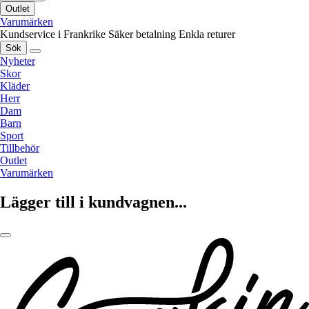
Outlet
Varumärken
Kundservice i Frankrike
Säker betalning
Enkla returer
Sök
Nyheter
Skor
Kläder
Herr
Dam
Barn
Sport
Tillbehör
Outlet
Varumärken
Lägger till i kundvagnen...