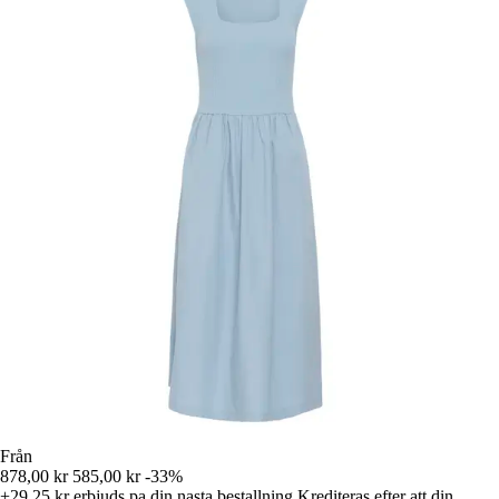
Från
878,00 kr
585,00 kr
-33%
+29,25 kr
erbjuds pa din nasta bestallning
Krediteras efter att din