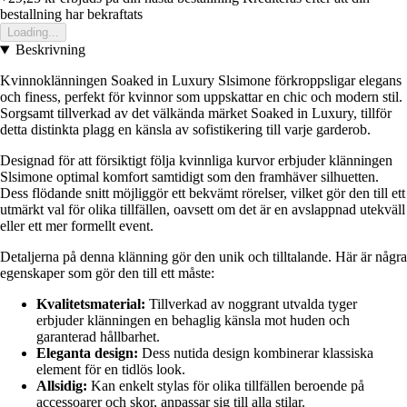
bestallning har bekraftats
Loading...
Beskrivning
Kvinnoklänningen Soaked in Luxury Slsimone förkroppsligar elegans
och finess, perfekt för kvinnor som uppskattar en chic och modern stil.
Sorgsamt tillverkad av det välkända märket Soaked in Luxury, tillför
detta distinkta plagg en känsla av sofistikering till varje garderob.
Designad för att försiktigt följa kvinnliga kurvor erbjuder klänningen
Slsimone optimal komfort samtidigt som den framhäver silhuetten.
Dess flödande snitt möjliggör ett bekvämt rörelser, vilket gör den till ett
utmärkt val för olika tillfällen, oavsett om det är en avslappnad utekväll
eller ett mer formellt event.
Detaljerna på denna klänning gör den unik och tilltalande. Här är några
egenskaper som gör den till ett måste:
Kvalitetsmaterial:
Tillverkad av noggrant utvalda tyger
erbjuder klänningen en behaglig känsla mot huden och
garanterad hållbarhet.
Eleganta design:
Dess nutida design kombinerar klassiska
element för en tidlös look.
Allsidig:
Kan enkelt stylas för olika tillfällen beroende på
accessoarer och skor, anpassar sig till alla stilar.