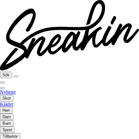
Sök
Nyheter
Skor
Kläder
Herr
Dam
Barn
Sport
Tillbehör