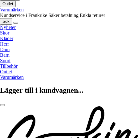
Outlet
Varumärken
Kundservice i Frankrike
Säker betalning
Enkla returer
Sök
Nyheter
Skor
Kläder
Herr
Dam
Barn
Sport
Tillbehör
Outlet
Varumärken
Lägger till i kundvagnen...