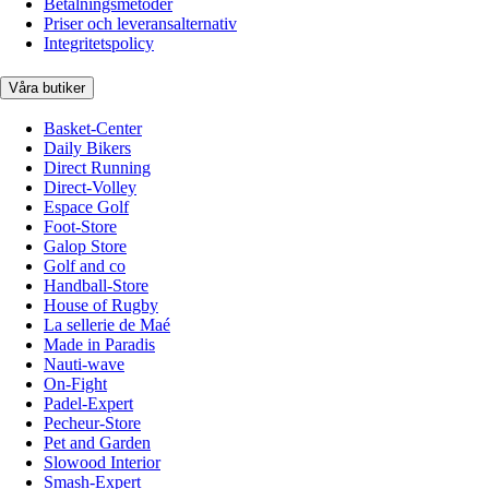
Betalningsmetoder
Priser och leveransalternativ
Integritetspolicy
Våra butiker
Basket-Center
Daily Bikers
Direct Running
Direct-Volley
Espace Golf
Foot-Store
Galop Store
Golf and co
Handball-Store
House of Rugby
La sellerie de Maé
Made in Paradis
Nauti-wave
On-Fight
Padel-Expert
Pecheur-Store
Pet and Garden
Slowood Interior
Smash-Expert