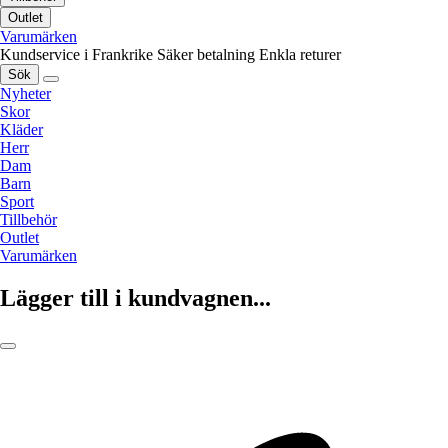
Outlet
Varumärken
Kundservice i Frankrike
Säker betalning
Enkla returer
Sök
Nyheter
Skor
Kläder
Herr
Dam
Barn
Sport
Tillbehör
Outlet
Varumärken
Lägger till i kundvagnen...