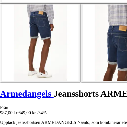
Armedangels
Jeansshorts ARM
Från
987,00 kr
649,00 kr
-34%
Upptäck jeansshortsen ARMEDANGELS Naailo, som kombinerar etisk st