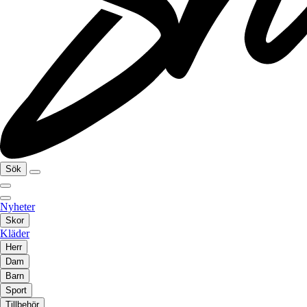
Sök
Nyheter
Skor
Kläder
Herr
Dam
Barn
Sport
Tillbehör