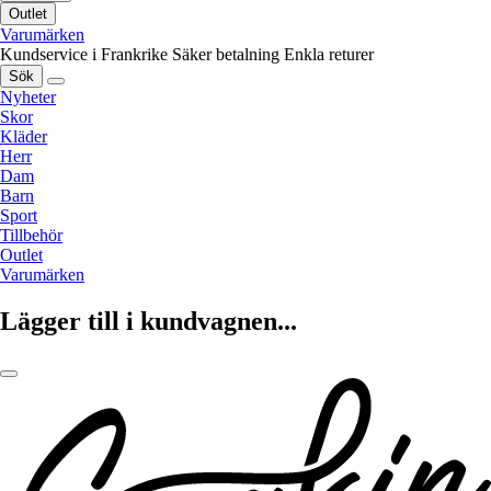
Outlet
Varumärken
Kundservice i Frankrike
Säker betalning
Enkla returer
Sök
Nyheter
Skor
Kläder
Herr
Dam
Barn
Sport
Tillbehör
Outlet
Varumärken
Lägger till i kundvagnen...