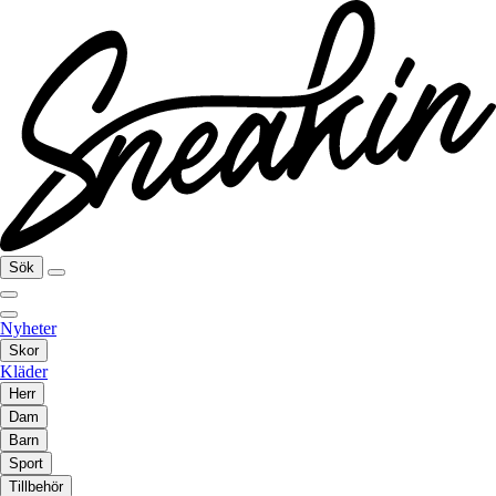
Sök
Nyheter
Skor
Kläder
Herr
Dam
Barn
Sport
Tillbehör