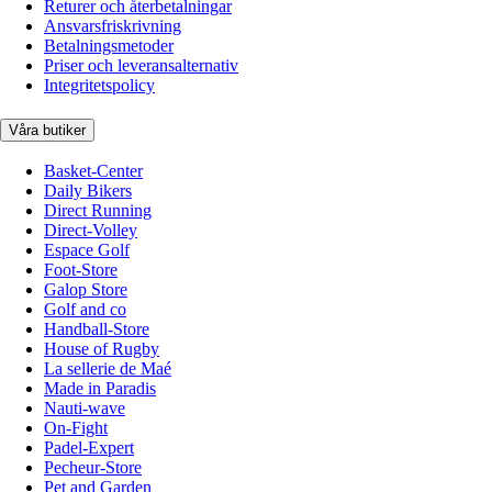
Returer och återbetalningar
Ansvarsfriskrivning
Betalningsmetoder
Priser och leveransalternativ
Integritetspolicy
Våra butiker
Basket-Center
Daily Bikers
Direct Running
Direct-Volley
Espace Golf
Foot-Store
Galop Store
Golf and co
Handball-Store
House of Rugby
La sellerie de Maé
Made in Paradis
Nauti-wave
On-Fight
Padel-Expert
Pecheur-Store
Pet and Garden