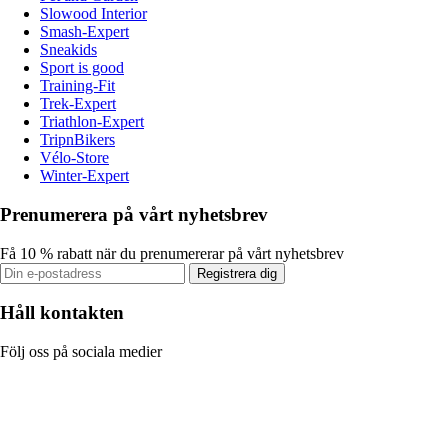
Slowood Interior
Smash-Expert
Sneakids
Sport is good
Training-Fit
Trek-Expert
Triathlon-Expert
TripnBikers
Vélo-Store
Winter-Expert
Prenumerera på vårt nyhetsbrev
Få 10 % rabatt när du prenumererar på vårt nyhetsbrev
Registrera dig
Håll kontakten
Följ oss på sociala medier