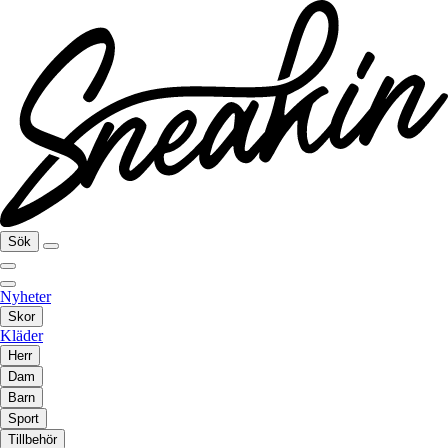
Sök
Nyheter
Skor
Kläder
Herr
Dam
Barn
Sport
Tillbehör