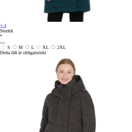
+-1
Storlek
*
S
M
L
XL
2XL
Detta fält är obligatoriskt