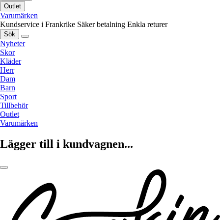
Outlet
Varumärken
Kundservice i Frankrike
Säker betalning
Enkla returer
Sök
Nyheter
Skor
Kläder
Herr
Dam
Barn
Sport
Tillbehör
Outlet
Varumärken
Lägger till i kundvagnen...