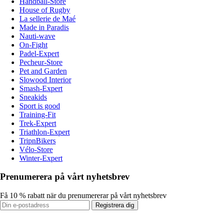
Handball-Store
House of Rugby
La sellerie de Maé
Made in Paradis
Nauti-wave
On-Fight
Padel-Expert
Pecheur-Store
Pet and Garden
Slowood Interior
Smash-Expert
Sneakids
Sport is good
Training-Fit
Trek-Expert
Triathlon-Expert
TripnBikers
Vélo-Store
Winter-Expert
Prenumerera på vårt nyhetsbrev
Få 10 % rabatt när du prenumererar på vårt nyhetsbrev
Registrera dig