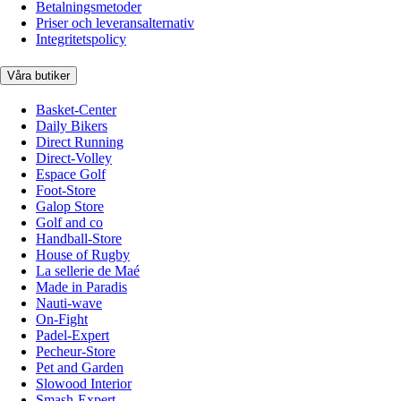
Betalningsmetoder
Priser och leveransalternativ
Integritetspolicy
Våra butiker
Basket-Center
Daily Bikers
Direct Running
Direct-Volley
Espace Golf
Foot-Store
Galop Store
Golf and co
Handball-Store
House of Rugby
La sellerie de Maé
Made in Paradis
Nauti-wave
On-Fight
Padel-Expert
Pecheur-Store
Pet and Garden
Slowood Interior
Smash-Expert