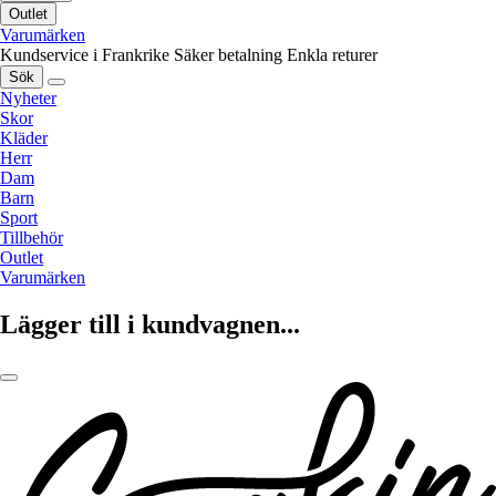
Outlet
Varumärken
Kundservice i Frankrike
Säker betalning
Enkla returer
Sök
Nyheter
Skor
Kläder
Herr
Dam
Barn
Sport
Tillbehör
Outlet
Varumärken
Lägger till i kundvagnen...