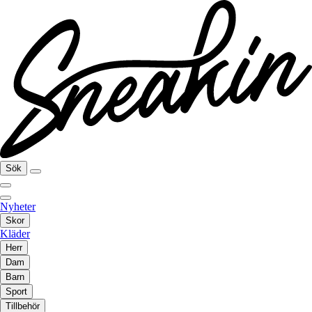
Sök
Nyheter
Skor
Kläder
Herr
Dam
Barn
Sport
Tillbehör