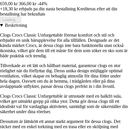
659,00 kr
366,00 kr
-44%
+18,30 kr
erbjuds pa din nasta bestallning
Krediteras efter att din
bestallning har bekraftats
Loading...
Beskrivning
Clogs Crocs Classic Unfurgettable förenar komfort och stil och
erbjuder en unik bärupplevelse för alla tillfällen. Designade av det
kända märket Crocs, är dessa clogs inte bara funktionella utan också
ikoniska, vilket gör dem till ett måste för dem som söker en sko som är
både praktisk och trendig.
Tillverkade av ett lätt och hållbart material, garanterar clogs en stor
rörlighet när du förflyttar dig. Deras unika design möjliggör optimal
ventilation, vilket skapar en behaglig atmosfär för dina fötter under
hela dagen. Oavsett om du är hemma, i trädgården eller på dina
avslappnade utflykter, passar dessa clogs perfekt in i din livsstil.
Clogs Crocs Classic Unfurgettable är utrustade med en halkfri sula,
vilket ger utmärkt grepp på olika ytor. Detta gör dessa clogs till ett
idealiskt val för vardagliga aktiviteter, samtidigt som de säkerställer din
säkerhet under dina rörelser.
Dessutom är lättskött ett annat starkt argument för dessa clogs. Det
räcker med en enkel torkning med en trasa eller en sköljning med