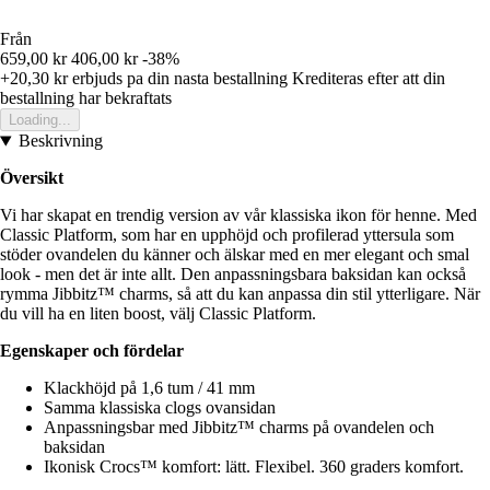
Från
659,00 kr
406,00 kr
-38%
+20,30 kr
erbjuds pa din nasta bestallning
Krediteras efter att din
bestallning har bekraftats
Loading...
Beskrivning
Översikt
Vi har skapat en trendig version av vår klassiska ikon för henne. Med
Classic Platform, som har en upphöjd och profilerad yttersula som
stöder ovandelen du känner och älskar med en mer elegant och smal
look - men det är inte allt. Den anpassningsbara baksidan kan också
rymma Jibbitz™ charms, så att du kan anpassa din stil ytterligare. När
du vill ha en liten boost, välj Classic Platform.
Egenskaper och fördelar
Klackhöjd på 1,6 tum / 41 mm
Samma klassiska clogs ovansidan
Anpassningsbar med Jibbitz™ charms på ovandelen och
baksidan
Ikonisk Crocs™ komfort: lätt. Flexibel. 360 graders komfort.