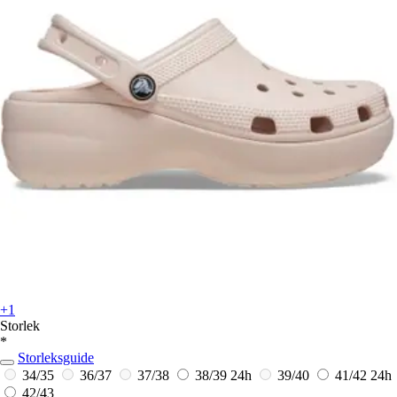
+1
Storlek
*
Storleksguide
34/35
36/37
37/38
38/39
24h
39/40
41/42
24h
42/43