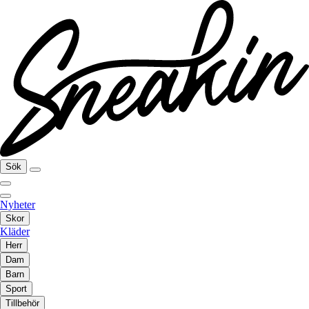
Sök
Nyheter
Skor
Kläder
Herr
Dam
Barn
Sport
Tillbehör