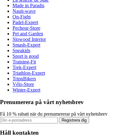
Made in Paradis
Nauti-wave
On-Fight
Padel-Expert
Pecheur-Store
Pet and Garden
Slowood Interior
Smash-Expert
Sneakids
Sport is good
Training-Fit
Trek-Expert
Triathlon-Expert
TripnBikers
Vélo-Store
Winter-Expert
Prenumerera på vårt nyhetsbrev
Få 10 % rabatt när du prenumererar på vårt nyhetsbrev
Registrera dig
Håll kontakten