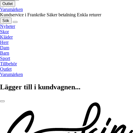
Outlet
Varumärken
Kundservice i Frankrike
Säker betalning
Enkla returer
Sök
Nyheter
Skor
Kläder
Herr
Dam
Barn
Sport
Tillbehör
Outlet
Varumärken
Lägger till i kundvagnen...