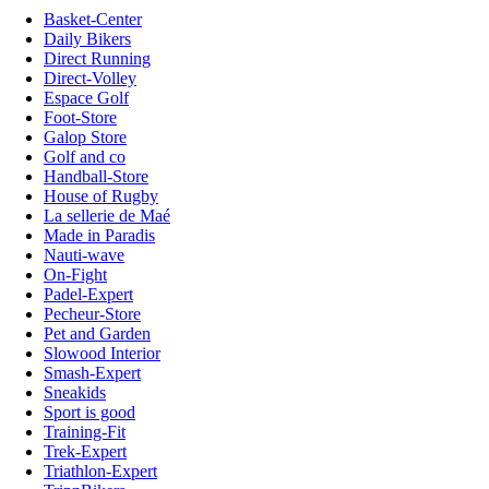
Basket-Center
Daily Bikers
Direct Running
Direct-Volley
Espace Golf
Foot-Store
Galop Store
Golf and co
Handball-Store
House of Rugby
La sellerie de Maé
Made in Paradis
Nauti-wave
On-Fight
Padel-Expert
Pecheur-Store
Pet and Garden
Slowood Interior
Smash-Expert
Sneakids
Sport is good
Training-Fit
Trek-Expert
Triathlon-Expert