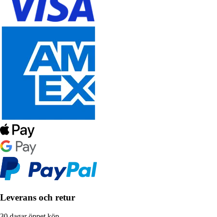
Leverans och retur
30 dagar öppet köp