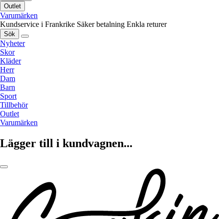
Outlet
Varumärken
Kundservice i Frankrike
Säker betalning
Enkla returer
Sök
Nyheter
Skor
Kläder
Herr
Dam
Barn
Sport
Tillbehör
Outlet
Varumärken
Lägger till i kundvagnen...