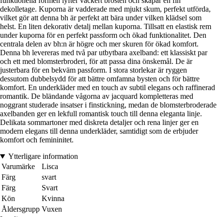
funktionella formen lyfter vackert brösten och skapar en fin
dekolletage. Kuporna är vadderade med mjukt skum, perfekt utförda,
vilket gör att denna bh är perfekt att bära under vilken klädsel som
helst. En liten dekorativ detalj mellan kuporna. Tillsatt en elastisk rem
under kuporna för en perfekt passform och ökad funktionalitet. Den
centrala delen av bh:n är högre och mer skuren för ökad komfort.
Denna bh levereras med två par utbytbara axelband: ett klassiskt par
och ett med blomsterbroderi, för att passa dina önskemål. De är
justerbara för en bekväm passform. I stora storlekar är ryggen
dessutom dubbelsydd för att bättre omfamna bysten och för bättre
komfort. En underkläder med en touch av subtil elegans och raffinerad
romantik. De bländande vågorna av jacquard kompletteras med
noggrant studerade insatser i finstickning, medan de blomsterbroderade
axelbanden ger en lekfull romantisk touch till denna eleganta linje.
Delikata sommartoner med diskreta detaljer och rena linjer ger en
modern elegans till denna underkläder, samtidigt som de erbjuder
komfort och femininitet.
Ytterligare information
Varumärke
Lisca
Färg
svart
Färg
Svart
Kön
Kvinna
Åldersgrupp
Vuxen