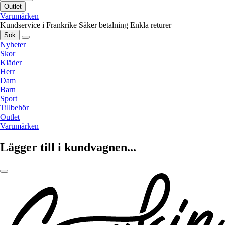
Outlet
Varumärken
Kundservice i Frankrike
Säker betalning
Enkla returer
Sök
Nyheter
Skor
Kläder
Herr
Dam
Barn
Sport
Tillbehör
Outlet
Varumärken
Lägger till i kundvagnen...