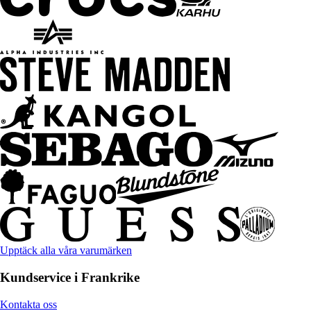
Upptäck alla våra varumärken
Kundservice i Frankrike
Kontakta oss