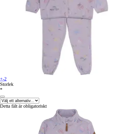
+-2
Storlek
*
Detta fält är obligatoriskt