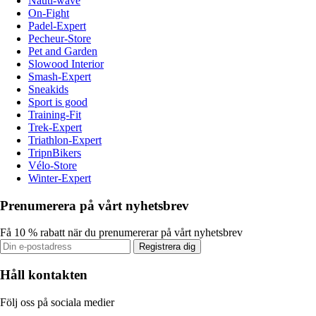
Nauti-wave
On-Fight
Padel-Expert
Pecheur-Store
Pet and Garden
Slowood Interior
Smash-Expert
Sneakids
Sport is good
Training-Fit
Trek-Expert
Triathlon-Expert
TripnBikers
Vélo-Store
Winter-Expert
Prenumerera på vårt nyhetsbrev
Få 10 % rabatt när du prenumererar på vårt nyhetsbrev
Registrera dig
Håll kontakten
Följ oss på sociala medier