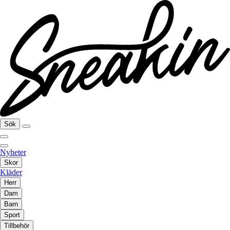
Sök
Nyheter
Skor
Kläder
Herr
Dam
Barn
Sport
Tillbehör