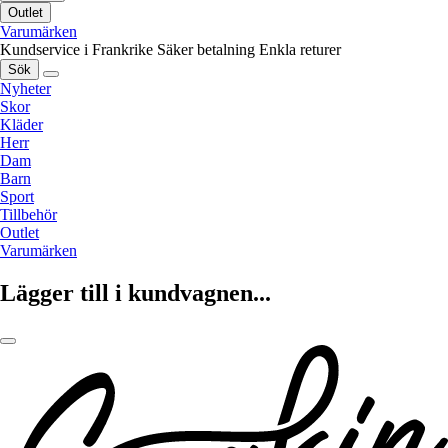
Outlet
Varumärken
Kundservice i Frankrike
Säker betalning
Enkla returer
Sök
Nyheter
Skor
Kläder
Herr
Dam
Barn
Sport
Tillbehör
Outlet
Varumärken
Lägger till i kundvagnen...