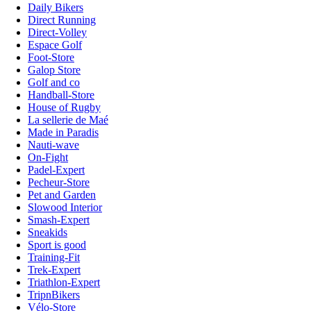
Daily Bikers
Direct Running
Direct-Volley
Espace Golf
Foot-Store
Galop Store
Golf and co
Handball-Store
House of Rugby
La sellerie de Maé
Made in Paradis
Nauti-wave
On-Fight
Padel-Expert
Pecheur-Store
Pet and Garden
Slowood Interior
Smash-Expert
Sneakids
Sport is good
Training-Fit
Trek-Expert
Triathlon-Expert
TripnBikers
Vélo-Store