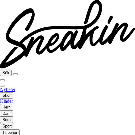
Sök
Nyheter
Skor
Kläder
Herr
Dam
Barn
Sport
Tillbehör