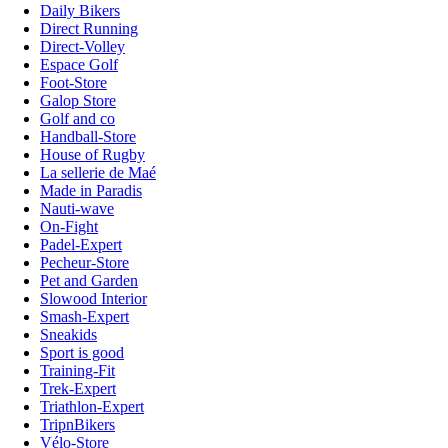
Daily Bikers
Direct Running
Direct-Volley
Espace Golf
Foot-Store
Galop Store
Golf and co
Handball-Store
House of Rugby
La sellerie de Maé
Made in Paradis
Nauti-wave
On-Fight
Padel-Expert
Pecheur-Store
Pet and Garden
Slowood Interior
Smash-Expert
Sneakids
Sport is good
Training-Fit
Trek-Expert
Triathlon-Expert
TripnBikers
Vélo-Store