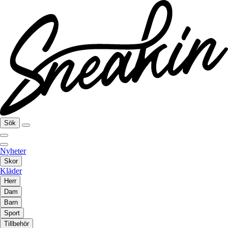
Sök
Nyheter
Skor
Kläder
Herr
Dam
Barn
Sport
Tillbehör