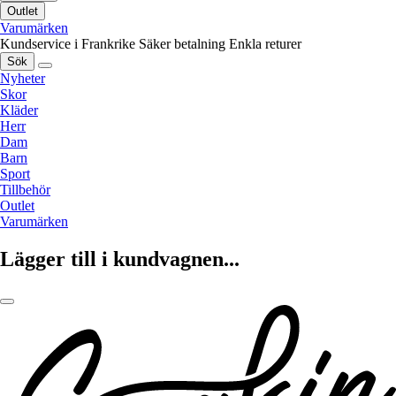
Outlet
Varumärken
Kundservice i Frankrike
Säker betalning
Enkla returer
Sök
Nyheter
Skor
Kläder
Herr
Dam
Barn
Sport
Tillbehör
Outlet
Varumärken
Lägger till i kundvagnen...