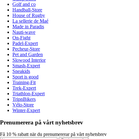
Golf and co
Handball-Store
House of Rugby
La sellerie de Maé
Made in Paradis
Nauti-wave
On-Fight
Padel-Expert
Pecheur-Store
Pet and Garden
Slowood Interior
Smash-Expert
Sneakids
Sport is good
Training-Fit
Trek-Expert
Triathlon-Expert
TripnBikers
Vélo-Store
Winter-Expert
Prenumerera på vårt nyhetsbrev
Få 10 % rabatt när du prenumererar på vårt nyhetsbrev