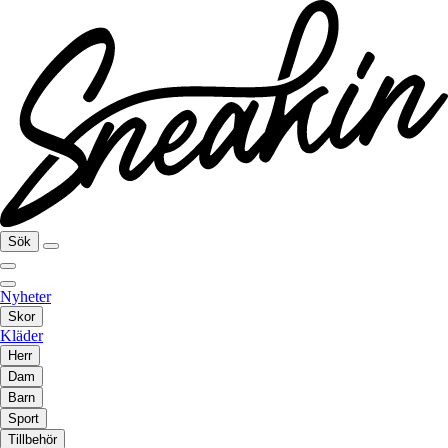
Sök
Nyheter
Skor
Kläder
Herr
Dam
Barn
Sport
Tillbehör