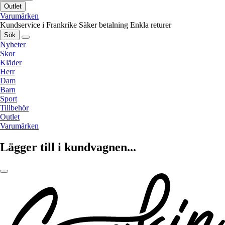
Outlet
Varumärken
Kundservice i Frankrike
Säker betalning
Enkla returer
Sök
Nyheter
Skor
Kläder
Herr
Dam
Barn
Sport
Tillbehör
Outlet
Varumärken
Lägger till i kundvagnen...