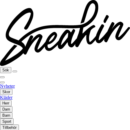
Sök
Nyheter
Skor
Kläder
Herr
Dam
Barn
Sport
Tillbehör