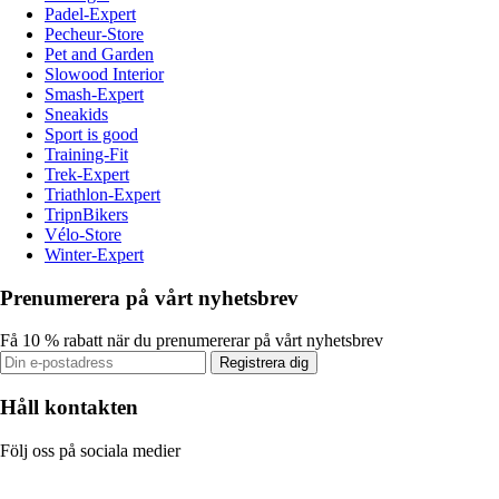
Padel-Expert
Pecheur-Store
Pet and Garden
Slowood Interior
Smash-Expert
Sneakids
Sport is good
Training-Fit
Trek-Expert
Triathlon-Expert
TripnBikers
Vélo-Store
Winter-Expert
Prenumerera på vårt nyhetsbrev
Få 10 % rabatt när du prenumererar på vårt nyhetsbrev
Registrera dig
Håll kontakten
Följ oss på sociala medier