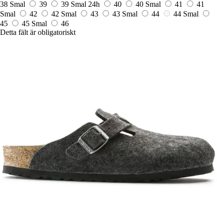
38 Smal
39
39 Smal
24h
40
40 Smal
41
41
Smal
42
42 Smal
43
43 Smal
44
44 Smal
45
45 Smal
46
Detta fält är obligatoriskt