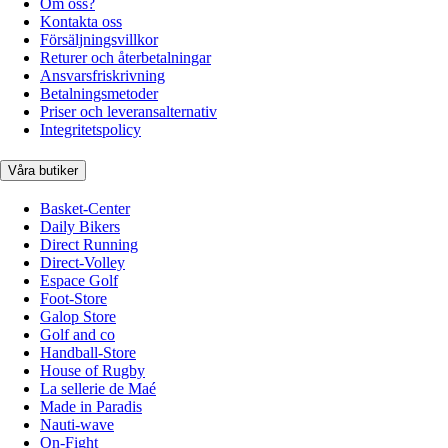
Om oss?
Kontakta oss
Försäljningsvillkor
Returer och återbetalningar
Ansvarsfriskrivning
Betalningsmetoder
Priser och leveransalternativ
Integritetspolicy
Våra butiker
Basket-Center
Daily Bikers
Direct Running
Direct-Volley
Espace Golf
Foot-Store
Galop Store
Golf and co
Handball-Store
House of Rugby
La sellerie de Maé
Made in Paradis
Nauti-wave
On-Fight