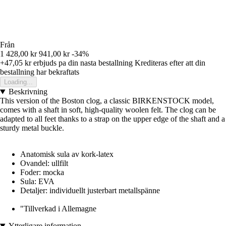
Från
1 428,00 kr
941,00 kr
-34%
+47,05 kr
erbjuds pa din nasta bestallning
Krediteras efter att din
bestallning har bekraftats
Loading...
Beskrivning
This version of the Boston clog, a classic BIRKENSTOCK model,
comes with a shaft in soft, high-quality woolen felt. The clog can be
adapted to all feet thanks to a strap on the upper edge of the shaft and a
sturdy metal buckle.
Anatomisk sula av kork-latex
Ovandel: ullfilt
Foder: mocka
Sula: EVA
Detaljer: individuellt justerbart metallspänne
"Tillverkad i Allemagne
Ytterligare information