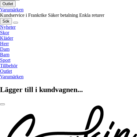
Outlet
Varumärken
Kundservice i Frankrike
Säker betalning
Enkla returer
Sök
Nyheter
Skor
Kläder
Herr
Dam
Barn
Sport
Tillbehör
Outlet
Varumärken
Lägger till i kundvagnen...