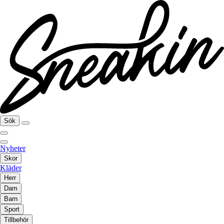
Sök
Nyheter
Skor
Kläder
Herr
Dam
Barn
Sport
Tillbehör