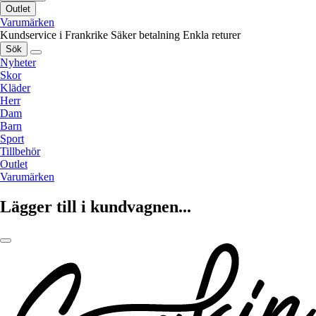
Outlet
Varumärken
Kundservice i Frankrike
Säker betalning
Enkla returer
Sök
Nyheter
Skor
Kläder
Herr
Dam
Barn
Sport
Tillbehör
Outlet
Varumärken
Lägger till i kundvagnen...