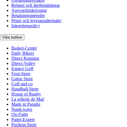
Försäljningsvillkor
Returer och återbetalningar
Ansvarsfriskrivning
Betalningsmetoder
Priser och leveransalternativ
Integritetspolicy
Våra butiker
Basket-Center
Daily Bikers
Direct Running
Direct-Volley
Espace Golf
Foot-Store
Galop Store
Golf and co
Handball-Store
House of Rugby
La sellerie de Maé
Made in Paradis
Nauti-wave
On-Fight
Padel-Expert
Pecheur-Store