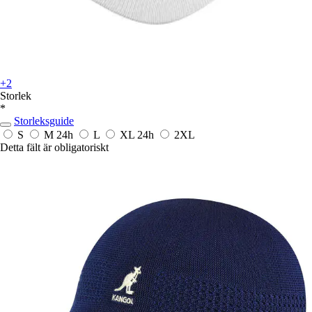
+2
Storlek
*
Storleksguide
S
M
24h
L
XL
24h
2XL
Detta fält är obligatoriskt