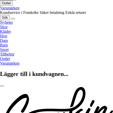
Outlet
Varumärken
Kundservice i Frankrike
Säker betalning
Enkla returer
Sök
Nyheter
Skor
Kläder
Herr
Dam
Barn
Sport
Tillbehör
Outlet
Varumärken
Lägger till i kundvagnen...