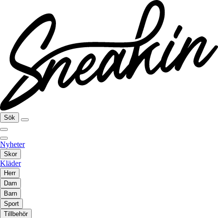
Sök
Nyheter
Skor
Kläder
Herr
Dam
Barn
Sport
Tillbehör