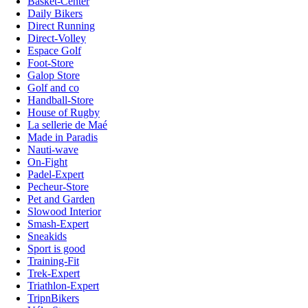
Basket-Center
Daily Bikers
Direct Running
Direct-Volley
Espace Golf
Foot-Store
Galop Store
Golf and co
Handball-Store
House of Rugby
La sellerie de Maé
Made in Paradis
Nauti-wave
On-Fight
Padel-Expert
Pecheur-Store
Pet and Garden
Slowood Interior
Smash-Expert
Sneakids
Sport is good
Training-Fit
Trek-Expert
Triathlon-Expert
TripnBikers