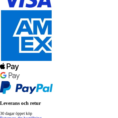
Leverans och retur
30 dagar öppet köp